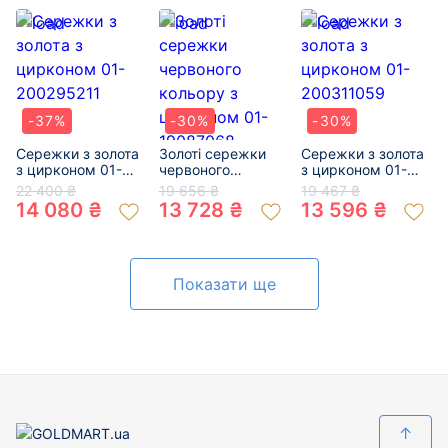
-37%
-30%
-30%
Сережки з золота
Золоті сережки
Сережки з золота
з цирконом 01-
червоного
з цирконом 01-
200295211
кольору з
200311059
22 400 ₴
19 656 ₴
19 467 ₴
цирконом 01-
14 080 ₴
13 728 ₴
13 596 ₴
19087068
Показати ще
↑