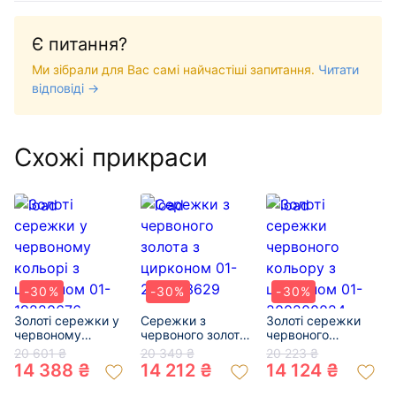
Є питання?
Ми зібрали для Вас самі найчастіші запитання.
Читати
відповіді →
Схожі прикраси
-30%
-30%
-30%
Золоті сережки у
Сережки з
Золоті сережки
червоному
червоного золота
червоного
кольорі з
з цирконом 01-
кольору з
20 601 ₴
20 349 ₴
20 223 ₴
цирконом 01-
200033629
цирконом 01-
14 388 ₴
14 212 ₴
14 124 ₴
19220676
200200024