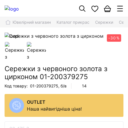
Ювелірний магазин
Каталог прикрас
Сережки
Сере
-30%
Сережки з червоного золота з
цирконом
01-200379275
Код товару:
01-200379275
, б/в
14
OUTLET
Наша найвигідніша ціна!