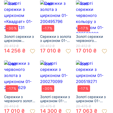
-30%
-17%
-17%
Золоті сережки з
Сережки з золота
Золоті сережки
цирконом
з цирконом 01-
червоного
«Квадрат» 01-
200495796
кольору з
20 412 ₴
20 412 ₴
20 412 ₴
200351131
цирконом 01-
14 256 ₴
17 010 ₴
17 010 ₴
200580320
-17%
-30%
-17%
Сережки з
Золоті сережки з
Золоті сережки з
червоного золота
цирконом 01-
цирконом 01-
з цирконом 01-
200270099
200519271
20 412 ₴
20 475 ₴
20 475 ₴
200817629
17 010 ₴
14 300 ₴
17 063 ₴