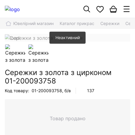
Ювелірний магазин
Каталог прикрас
Сережки
Сере
Неактивний
Сережки з золота з цирконом
01-200093758
Код товару:
01-200093758
, б/в
137
Товар продано