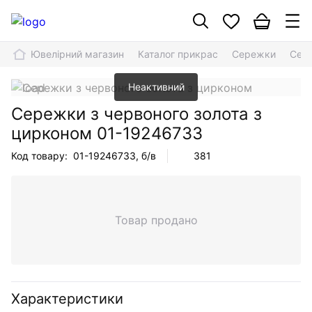
Ювелірний магазин
Каталог прикрас
Сережки
Сере
Неактивний
Сережки з червоного золота з
цирконом
01-19246733
Код товару:
01-19246733
, б/в
381
Товар продано
Характеристики