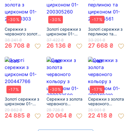
-30%
-30%
-17%
Сережки з
Золоті сережки з
Золоті сережки з
червоного золота
цирконом 01-
перлиною та
з цирконом 01-
200305260
цирконом 01-
38 241 ₴
37 422 ₴
33 201 ₴
200330303
200585561
26 708 ₴
26 136 ₴
27 668 ₴
-17%
-30%
-17%
Золоті сережки з
Сережки з золота
Сережки з золота
цирконом 01-
червоного
червоного
200447766
кольору з
кольору з
29 862 ₴
28 728 ₴
26 901 ₴
цирконом 01-
цирконом 01-
24 885 ₴
20 064 ₴
22 418 ₴
200033589
200748310