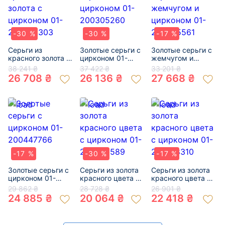
-30 %
-30 %
-17 %
Серьги из
Золотые серьги с
Золотые серьги с
красного золота с
цирконом 01-
жемчугом и
цирконом 01-
200305260
цирконом 01-
38 241 ₴
37 422 ₴
33 201 ₴
200330303
200585561
26 708 ₴
26 136 ₴
27 668 ₴
-17 %
-30 %
-17 %
Золотые серьги с
Серьги из золота
Серьги из золота
цирконом 01-
красного цвета с
красного цвета с
200447766
цирконом 01-
цирконом 01-
29 862 ₴
28 728 ₴
26 901 ₴
200033589
200748310
24 885 ₴
20 064 ₴
22 418 ₴