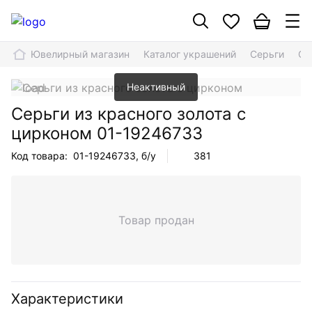
Ювелирный магазин
Каталог украшений
Серьги
Се
Неактивный
Серьги из красного золота с
цирконом
01-19246733
Код товара:
01-19246733
, б/у
381
Товар продан
Характеристики