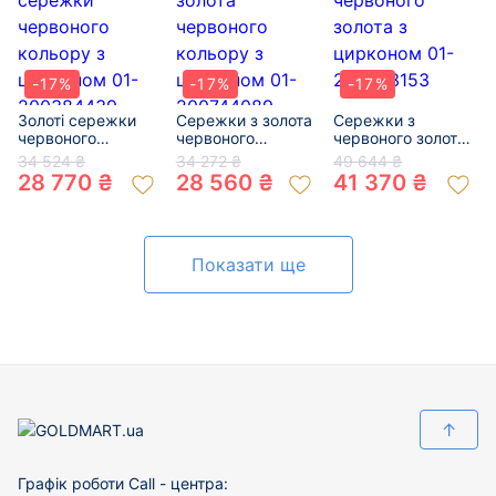
-17%
-17%
-17%
Золоті сережки
Сережки з золота
Сережки з
червоного
червоного
червоного золота
кольору з
кольору з
з цирконом 01-
34 524 ₴
34 272 ₴
49 644 ₴
цирконом 01-
цирконом 01-
200523153
28 770 ₴
28 560 ₴
41 370 ₴
200384439
200744089
Показати ще
↑
Графік роботи Call - центра: