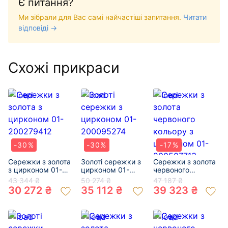
Є питання?
Ми зібрали для Вас самі найчастіші запитання.
Читати
відповіді →
Схожі прикраси
-30%
-30%
-17%
Сережки з золота
Золоті сережки з
Сережки з золота
з цирконом 01-
цирконом 01-
червоного
200279412
200095274
кольору з
43 344 ₴
50 274 ₴
47 187 ₴
цирконом 01-
30 272 ₴
35 112 ₴
39 323 ₴
200507713