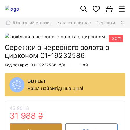
Ювелірний магазин
Каталог прикрас
Сережки
Сере
-30%
Сережки з червоного золота з
цирконом
01-19232586
Код товару:
01-19232586
, б/в
189
OUTLET
Наша найвигідніша ціна!
45 801 ₴
31 988 ₴