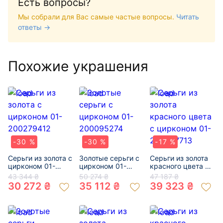
Есть вопросы?
Мы собрали для Вас самые частые вопросы.
Читать
ответы →
Похожие украшения
-30 %
-30 %
-17 %
Серьги из золота с
Золотые серьги с
Серьги из золота
цирконом 01-
цирконом 01-
красного цвета с
200279412
200095274
цирконом 01-
43 344 ₴
50 274 ₴
47 187 ₴
200507713
30 272 ₴
35 112 ₴
39 323 ₴