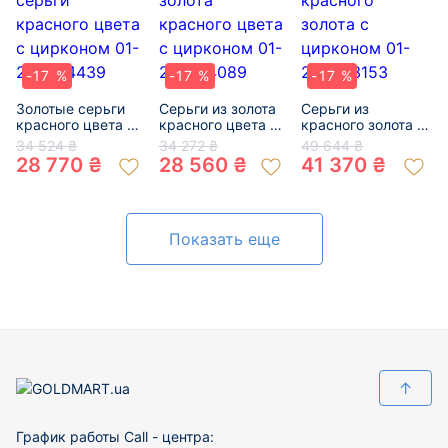
-17 %
-17 %
-17 %
Золотые серьги
Серьги из золота
Серьги из
красного цвета с
красного цвета с
красного золота с
цирконом 01-
цирконом 01-
цирконом 01-
34 524 ₴
34 272 ₴
49 644 ₴
200384439
200744089
200523153
28 770 ₴
28 560 ₴
41 370 ₴
Показать еще
↑
График работы Call - центра: