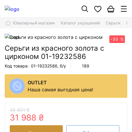
Ювелирный магазин
Каталог украшений
Серьги
Се
-30 %
Серьги из красного золота с
цирконом
01-19232586
Код товара:
01-19232586
, б/у
189
OUTLET
Наша самая выгодная цена!
45 801 ₴
31 988 ₴