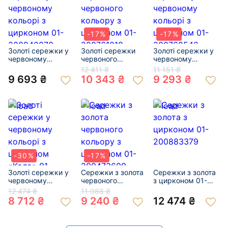
-17%
-17%
Золоті сережки у
Золоті сережки
Золоті сережки у
червоному
червоного
червоному
кольорі з
кольору з
кольорі з
12 411 ₴
11 151 ₴
цирконом 01-
цирконом 01-
цирконом 01-
9 693 ₴
10 343 ₴
9 293 ₴
200940070
200761018
200768542
-30%
-17%
Золоті сережки у
Сережки з золота
Сережки з золота
червоному
червоного
з цирконом 01-
кольорі з
кольору з
200883379
12 474 ₴
11 088 ₴
цирконом «Коло»
цирконом 01-
8 712 ₴
9 240 ₴
12 474 ₴
01-200320290
200473609