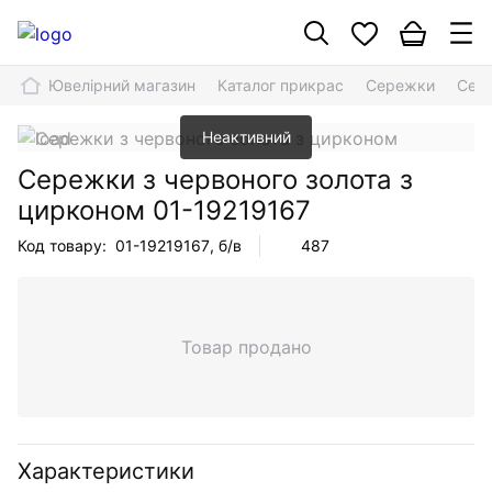
Ювелірний магазин
Каталог прикрас
Сережки
Сере
Неактивний
Сережки з червоного золота з
цирконом
01-19219167
Код товару:
01-19219167
, б/в
487
Товар продано
Характеристики