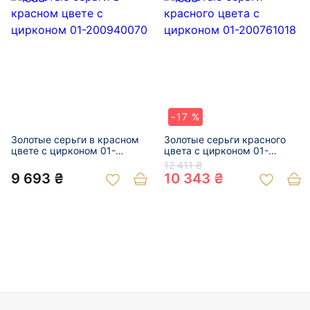
-17 %
Золотые серьги в красном
Золотые серьги красного
цвете с цирконом 01-
цвета с цирконом 01-
200940070
200761018
12 411 ₴
9 693 ₴
10 343 ₴