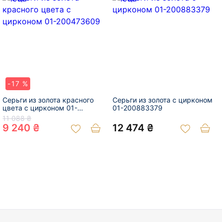
-17 %
Серьги из золота красного
Серьги из золота с цирконом
цвета с цирконом 01-
01-200883379
200473609
11 088 ₴
9 240 ₴
12 474 ₴