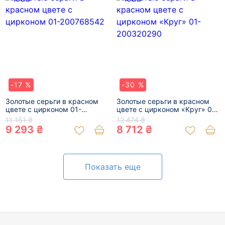
-17 %
-30 %
Золотые серьги в красном
Золотые серьги в красном
цвете с цирконом 01-
цвете с цирконом «Круг» 01-
200768542
200320290
11 151 ₴
12 474 ₴
9 293 ₴
8 712 ₴
Показать еще