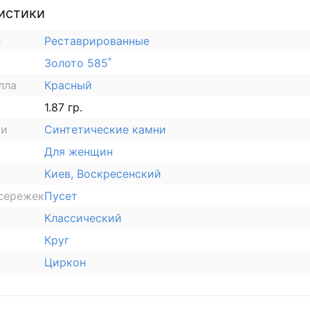
истики
е
Реставрированные
Золото 585˚
лла
Красный
1.87 гр.
ки
Синтетические камни
Для женщин
Киев, Воскресенский
сережек
Пусет
Классический
Круг
Циркон