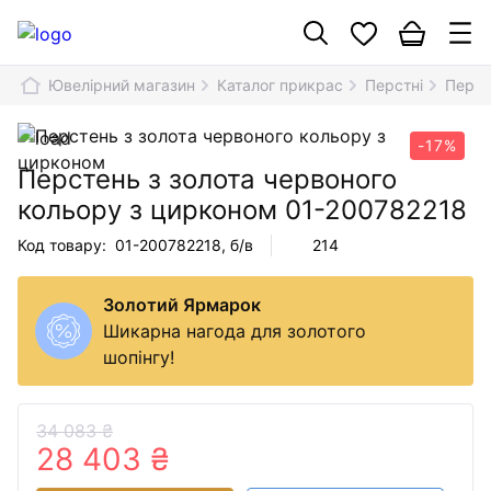
Ювелірний магазин
Каталог прикрас
Перстні
Перст
-17%
Перстень з золота червоного
кольору з цирконом
01-200782218
Код товару:
01-200782218
, б/в
214
Золотий Ярмарок
Шикарна нагода для золотого
шопінгу!
34 083 ₴
28 403 ₴