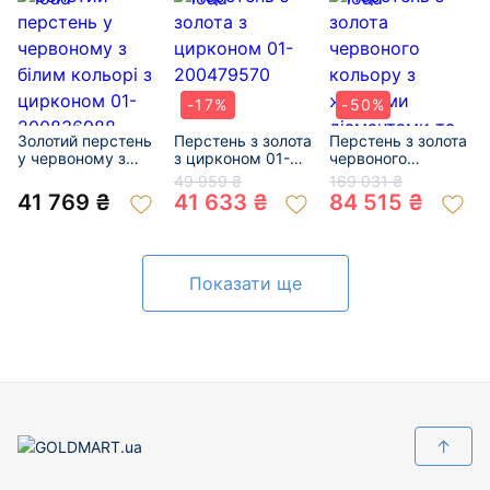
-17%
-50%
Золотий перстень
Перстень з золота
Перстень з золота
у червоному з
з цирконом 01-
червоного
білим кольорі з
200479570
кольору з
49 959 ₴
169 031 ₴
цирконом 01-
жовтими
41 769 ₴
41 633 ₴
84 515 ₴
200836988
діамантами та
цирконом 01-
200779936
Показати ще
↑