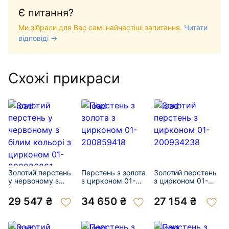
Є питання?
Ми зібрали для Вас самі найчастіші запитання.
Читати
відповіді →
Схожі прикраси
Золотий перстень
Перстень з золота
Золотий перстень
у червоному з
з цирконом 01-
з цирконом 01-
білим кольорі з
200859418
200934238
цирконом 01-
29 547 ₴
34 650 ₴
27 154 ₴
200926861