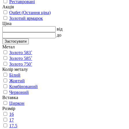
Реставровані
Акція
Outlet (Остання ціна)
Золотий ярмарок
Ціна
від
до
Застосувати
Метал
Золото 583˚
Золото 585˚
Золото 750˚
Колір металу
Білий
Жовтий
Комбінований
Червоний
Вставка
Циркон
Розмір
16
17
17.5