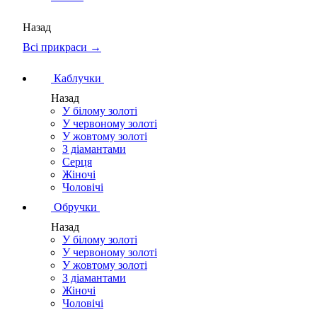
Назад
Всі прикраси →
Каблучки
Назад
У білому золоті
У червоному золоті
У жовтому золоті
З діамантами
Серця
Жіночі
Чоловічі
Обручки
Назад
У білому золоті
У червоному золоті
У жовтому золоті
З діамантами
Жіночі
Чоловічі