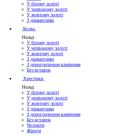
У білому золоті
У червоному золоті
У жовтому золоті
З діамантами
Кольє
Назад
У білому золоті
У червоному золоті
У жовтому золоті
З діамантами
З дорогоцінним камінням
Без вставок
Хрестики
Назад
У білому золоті
У червоному золоті
У жовтому золоті
З діамантами
З дорогоцінним камінням
Без вставок
Чоловічі
Жіночі