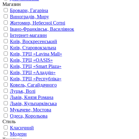
Магазин
Бровари, Гагаріна
Виноградів, Миру
Житомир, Небесної Сотні
Івано-Франківськ, Василіянок
Інтернет-магазин
Київ, Воскресенський
Київ, Старовокзальна
Київ, ТРЦ «Lavina Mall»
Київ, ТРЦ «OASIS»
Київ, ТРЦ «Smart Plaza»
Київ, ТРЦ «Аладдін»
Київ, ТРЦ «Республіка»
Ковель, Сагайдачного
Луцьк, Волі
Львів, Князя Романа
Львів, Кульпарківська
Мукачеве, Мостова
Одеса, Корольова
Стиль
Класичний
Модерн