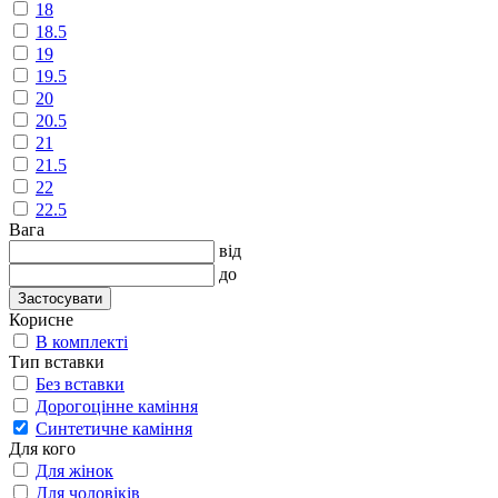
18
18.5
19
19.5
20
20.5
21
21.5
22
22.5
Вага
від
до
Застосувати
Корисне
В комплекті
Тип вставки
Без вставки
Дорогоцінне каміння
Синтетичне каміння
Для кого
Для жінок
Для чоловіків