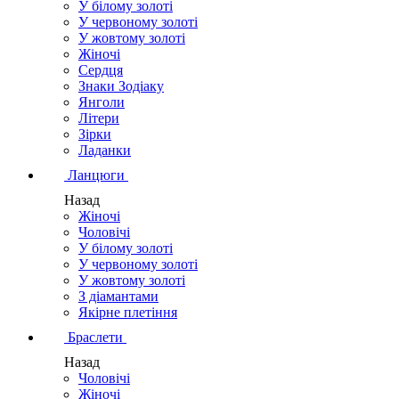
У білому золоті
У червоному золоті
У жовтому золоті
Жіночі
Сердця
Знаки Зодіаку
Янголи
Літери
Зірки
Ладанки
Ланцюги
Назад
Жіночі
Чоловічі
У білому золоті
У червоному золоті
У жовтому золоті
З діамантами
Якірне плетіння
Браслети
Назад
Чоловічі
Жіночі