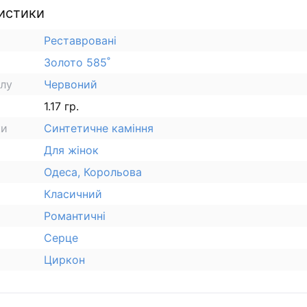
истики
Реставровані
Золото 585˚
алу
Червоний
1.17 гр.
ки
Синтетичне каміння
Для жінок
Одеса, Корольова
Класичний
Романтичні
Серце
Циркон