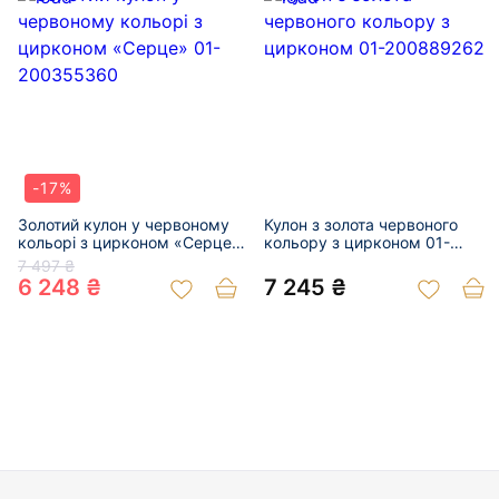
-17%
Золотий кулон у червоному
Кулон з золота червоного
кольорі з цирконом «Серце»
кольору з цирконом 01-
01-200355360
200889262
7 497 ₴
6 248 ₴
7 245 ₴