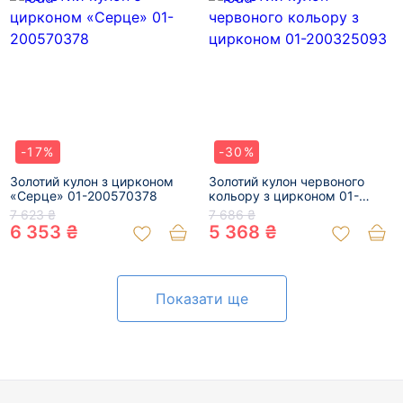
-17%
-30%
Золотий кулон з цирконом
Золотий кулон червоного
«Серце» 01-200570378
кольору з цирконом 01-
200325093
7 623 ₴
7 686 ₴
6 353 ₴
5 368 ₴
Показати ще