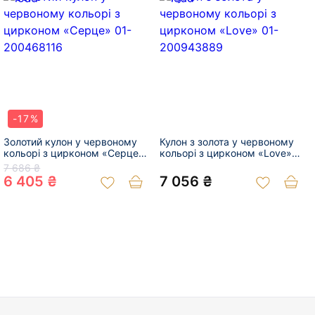
-17%
Золотий кулон у червоному
Кулон з золота у червоному
кольорі з цирконом «Серце»
кольорі з цирконом «Love»
01-200468116
01-200943889
7 686 ₴
6 405 ₴
7 056 ₴