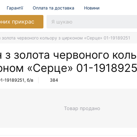
Гарантії
Оплата та доставка
Новини
рних прикрас
з золота червоного кольору з цирконом «Серце» 01-19189251
 з золота червоного коль
оном «Серце»
01-1918925
01-19189251
, б/в
384
Товар продано