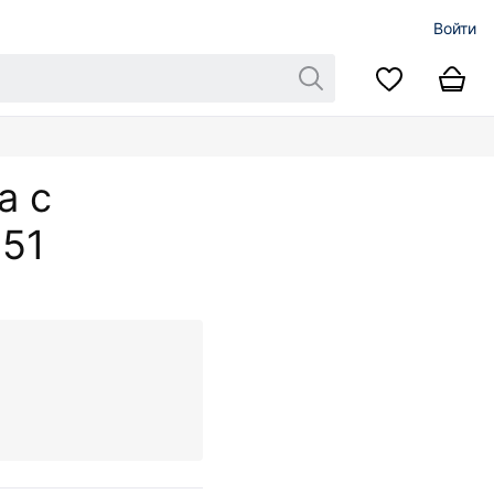
Войти
а с
251