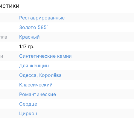
истики
е
Реставрированные
Золото 585˚
лла
Красный
1.17 гр.
ки
Синтетические камни
Для женщин
Одесса, Королёва
Классический
Романтические
Сердце
Циркон