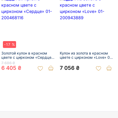
-17 %
Золотой кулон в красном
Кулон из золота в красном
цвете с цирконом «Сердце»
цвете с цирконом «Love» 01-
01-200468116
200943889
7 686 ₴
6 405 ₴
7 056 ₴