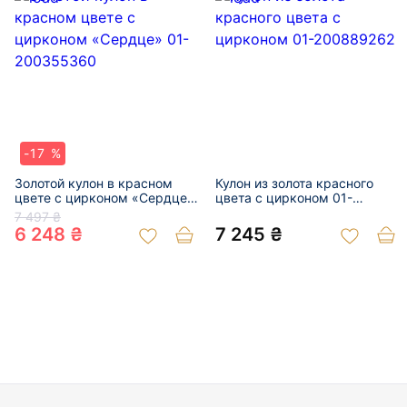
-17 %
Золотой кулон в красном
Кулон из золота красного
цвете с цирконом «Сердце»
цвета с цирконом 01-
01-200355360
200889262
7 497 ₴
6 248 ₴
7 245 ₴