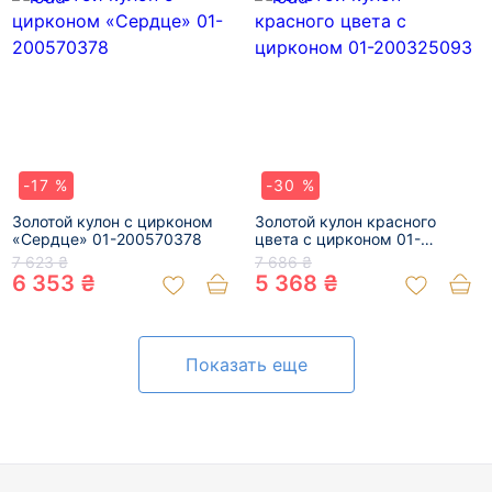
-17 %
-30 %
Золотой кулон с цирконом
Золотой кулон красного
«Сердце» 01-200570378
цвета с цирконом 01-
200325093
7 623 ₴
7 686 ₴
6 353 ₴
5 368 ₴
Показать еще