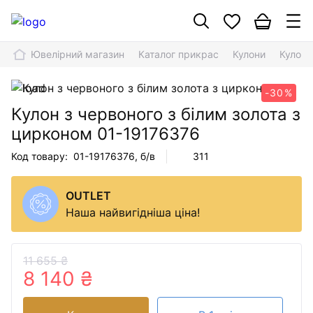
Ювелірний магазин
Каталог прикрас
Кулони
Кулон 
-30%
Кулон з червоного з білим золота з
цирконом
01-19176376
Код товару:
01-19176376
, б/в
311
OUTLET
Наша найвигідніша ціна!
11 655 ₴
8 140 ₴