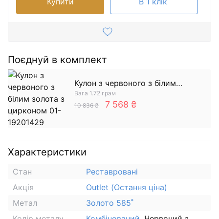
Купити
В 1 клік
Поєднуй в комплект
Кулон з червоного з білим
Вага 1.72 грам
золота з цирконом
7 568 ₴
10 836 ₴
Характеристики
Стан
Реставровані
Акція
Outlet (Остання ціна)
Метал
Золото 585˚
Колір металу
Комбінований
, Червоний з