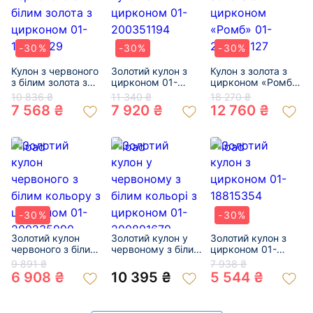
-30%
-30%
-30%
Кулон з червоного
Золотий кулон з
Кулон з золота з
з білим золота з
цирконом 01-
цирконом «Ромб»
цирконом 01-
200351194
01-200218127
10 836 ₴
11 340 ₴
18 270 ₴
19201429
7 568 ₴
7 920 ₴
12 760 ₴
-30%
-30%
Золотий кулон
Золотий кулон у
Золотий кулон з
червоного з білим
червоному з білим
цирконом 01-
кольору з
кольорі з
18815354
9 891 ₴
7 938 ₴
цирконом 01-
цирконом 01-
6 908 ₴
10 395 ₴
5 544 ₴
200235990
200891679