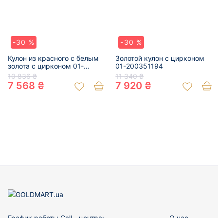
-30 %
-30 %
Кулон из красного с белым
Золотой кулон с цирконом
золота с цирконом 01-
01-200351194
19201429
10 836 ₴
11 340 ₴
7 568 ₴
7 920 ₴
График работы Call - центра:
О нас