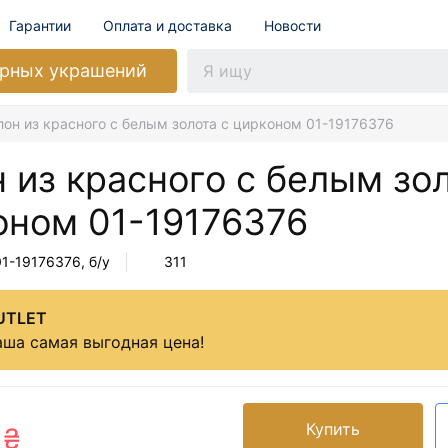
Гарантии
Оплата и доставка
Новости
рных украшений
лон из красного с белым золота с цирконом 01-19176376
 из красного с белым зол
оном
01-19176376
01-19176376
, б/у
311
UTLET
ша самая выгодная цена!
Купить
 ₴