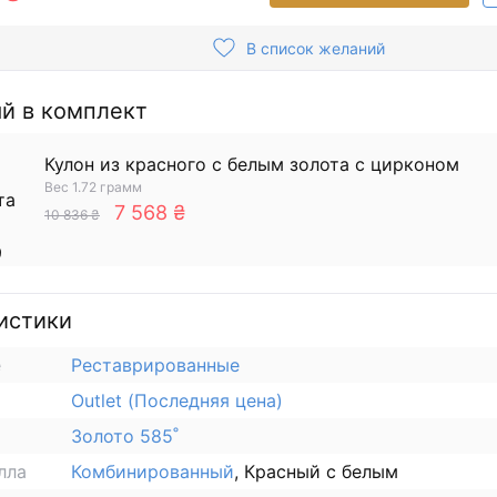
В список желаний
й в комплект
Кулон из красного с белым золота с цирконом
Вес 1.72 грамм
7 568 ₴
10 836 ₴
истики
е
Реставрированные
Outlet (Последняя цена)
Золото 585˚
лла
Комбинированный
, Красный с белым