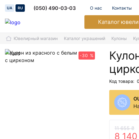
(050) 490-03-03
О нас
Контакты
UA
RU
Каталог
ювели
Ювелирный магазин
Каталог украшений
Кулоны
Ку
Кулон
-30 %
цирк
Код товара:
O
На
11 655 ₴
8 140