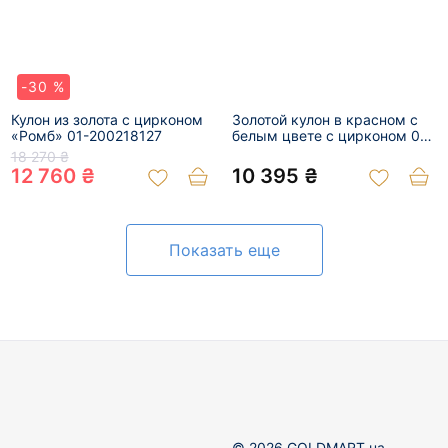
-30 %
Кулон из золота с цирконом
Золотой кулон в красном с
«Ромб» 01-200218127
белым цвете с цирконом 01-
200891679
18 270 ₴
12 760 ₴
10 395 ₴
Показать еще
© 2026 GOLDMART.ua