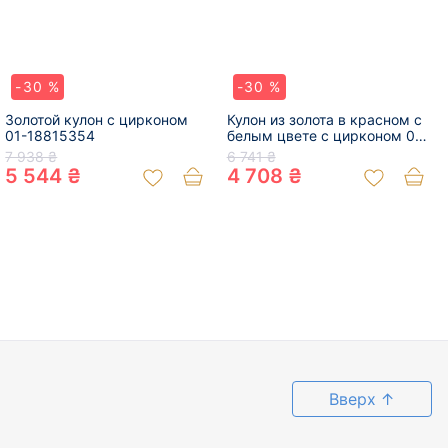
-30 %
-30 %
Золотой кулон с цирконом
Кулон из золота в красном с
01-18815354
белым цвете с цирконом 01-
200070548
7 938 ₴
6 741 ₴
5 544 ₴
4 708 ₴
Вверх
↑