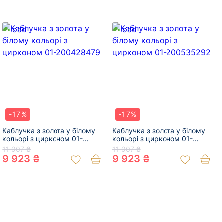
-17%
-17%
Каблучка з золота у білому
Каблучка з золота у білому
кольорі з цирконом 01-
кольорі з цирконом 01-
200428479
200535292
11 907 ₴
11 907 ₴
9 923 ₴
9 923 ₴