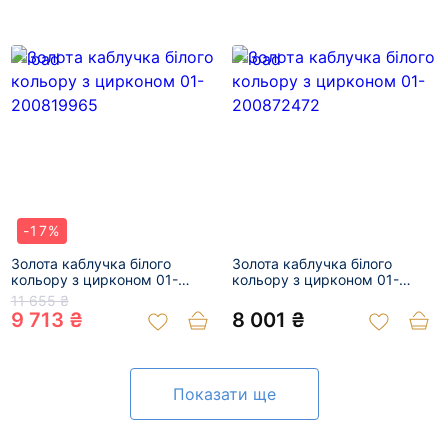
-17%
Золота каблучка білого
Золота каблучка білого
кольору з цирконом 01-
кольору з цирконом 01-
200819965
200872472
11 655 ₴
9 713 ₴
8 001 ₴
Показати ще