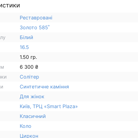
истики
Реставровані
Золото 585˚
алу
Білий
16.5
1.50 гр.
ам
6 300 ₴
чки
Солітер
ки
Синтетичне каміння
Для жінок
Київ, ТРЦ «Smart Plaza»
Класичний
Коло
Циркон