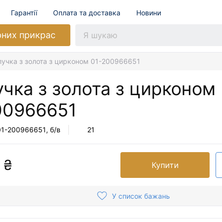
Гарантії
Оплата та доставка
Новини
рних прикрас
лучка з золота з цирконом 01-200966651
чка з золота з цирконом
00966651
01-200966651
, б/в
21
 ₴
Купити
У список бажань