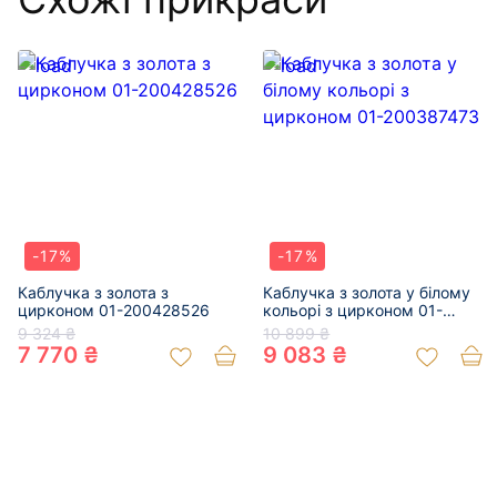
-17%
-17%
Каблучка з золота з
Каблучка з золота у білому
цирконом 01-200428526
кольорі з цирконом 01-
200387473
9 324 ₴
10 899 ₴
7 770 ₴
9 083 ₴