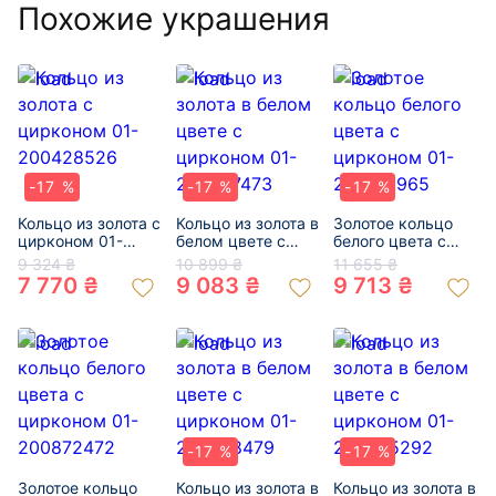
Похожие украшения
-17 %
-17 %
-17 %
Кольцо из золота с
Кольцо из золота в
Золотое кольцо
цирконом 01-
белом цвете с
белого цвета с
200428526
цирконом 01-
цирконом 01-
9 324 ₴
10 899 ₴
11 655 ₴
200387473
200819965
7 770 ₴
9 083 ₴
9 713 ₴
-17 %
-17 %
Золотое кольцо
Кольцо из золота в
Кольцо из золота в