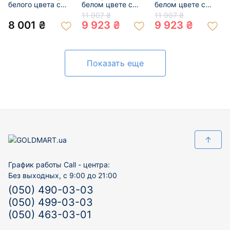
белого цвета с
белом цвете с
белом цвете с
цирконом 01-
цирконом 01-
цирконом 01-
11 907 ₴
11 907 ₴
200872472
200428479
200535292
8 001 ₴
9 923 ₴
9 923 ₴
Показать еще
↑
График работы Call - центра:
Без выходных, с 9:00 до 21:00
(050) 490-03-03
(050) 499-03-03
(050) 463-03-01