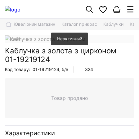
Ювелірний магазин
Каталог прикрас
Каблучки
Кабл
Неактивний
Каблучка з золота з цирконом
01-19219124
Код товару:
01-19219124
, б/в
324
Товар продано
Характеристики