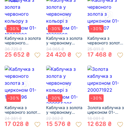
-30%
-30%
-30%
Каблучка з золота
Каблучка з золота
Каблучка з
червоного
у червоному
червоного золота
кольору з
кольорі з
з цирконом 01-
36 729 ₴
34 965 ₴
25 011 ₴
цирконом 01-
цирконом 01-
19273207
25 652 ₴
24 420 ₴
17 468 ₴
19280986
19301068
-30%
-30%
-30%
Каблучка з
Каблучка з золота
Золота каблучка з
червоного золота
у червоному
цирконом 01-
з цирконом 01-
кольорі з
200071922
24 381 ₴
22 302 ₴
18 081 ₴
19280396
цирконом 01-
17 028 ₴
15 576 ₴
12 628 ₴
200055295