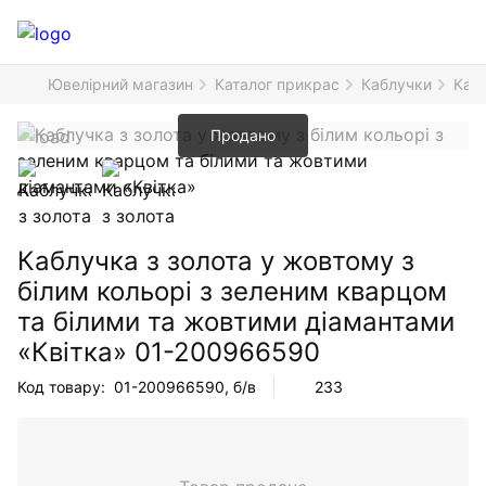
Ювелірний магазин
Каталог прикрас
Каблучки
Кабл
Продано
Каблучка з золота у жовтому з
білим кольорі з зеленим кварцом
та білими та жовтими діамантами
«Квітка»
01-200966590
Код товару:
01-200966590
, б/в
233