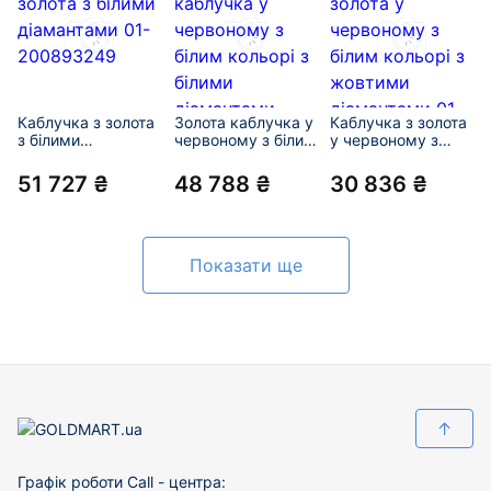
Каблучка з золота
Золота каблучка у
Каблучка з золота
з білими
червоному з білим
у червоному з
діамантами 01-
кольорі з білими
білим кольорі з
200893249
діамантами
жовтими
51 727 ₴
48 788 ₴
30 836 ₴
«Квітка» 01-
діамантами 01-
200966600
200905039
Показати ще
↑
Графік роботи Call - центра: