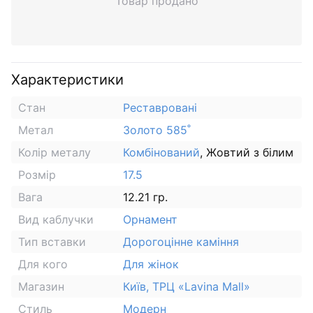
Товар продано
Характеристики
Стан
Реставровані
Метал
Золото 585˚
Колір металу
Комбінований
, Жовтий з білим
Розмір
17.5
Вага
12.21 гр.
Вид каблучки
Орнамент
Тип вставки
Дорогоцінне каміння
Для кого
Для жінок
Магазин
Київ, ТРЦ «Lavina Mall»
Стиль
Модерн