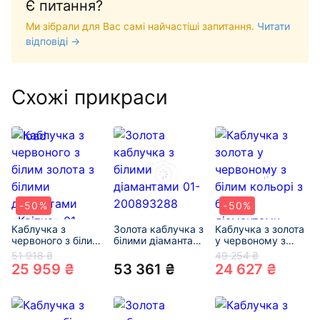
Є питання?
Ми зібрали для Вас самі найчастіші запитання.
Читати
відповіді →
Схожі прикраси
-50%
-50%
Каблучка з
Золота каблучка з
Каблучка з золота
червоного з білим
білими діамантами
у червоному з
золота з білими
01-200893288
білим кольорі з
51 918 ₴
49 254 ₴
діамантами
білими діамантами
25 959 ₴
53 361 ₴
24 627 ₴
«Квітка» 01-
«Квітка» 01-
200632178
200768518