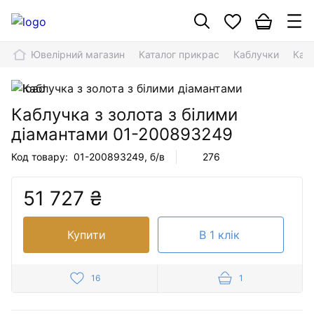
Ювелірний магазин
Каталог прикрас
Каблучки
Кабл
Каблучка з золота з білими
діамантами
01-200893249
Код товару:
01-200893249
, б/в
276
51 727 ₴
Купити
В 1 клік
16
1