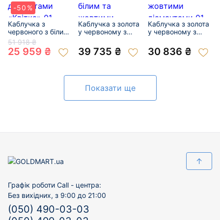
-50%
Каблучка з
Каблучка з золота
Каблучка з золота
червоного з білим
у червоному з
у червоному з
золота з білими
білим кольорі з
білим кольорі з
51 918 ₴
діамантами
білим та жовтими
жовтими
25 959 ₴
39 735 ₴
30 836 ₴
«Квітка» 01-
діамантами
діамантами 01-
200632178
«Квітка» 01-
200905039
200900398
Показати ще
↑
Графік роботи Call - центра:
Без вихідних, з 9:00 до 21:00
(050) 490-03-03