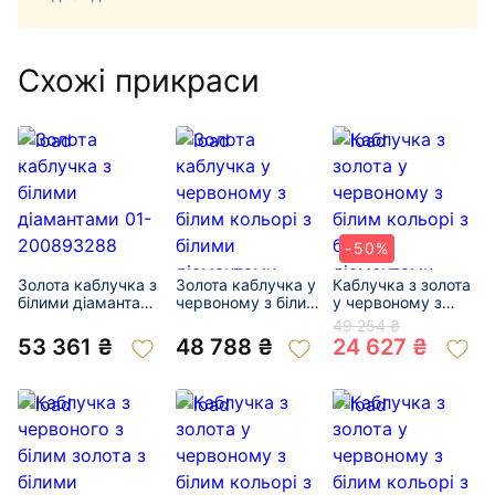
Схожі прикраси
-50%
Золота каблучка з
Золота каблучка у
Каблучка з золота
білими діамантами
червоному з білим
у червоному з
01-200893288
кольорі з білими
білим кольорі з
49 254 ₴
діамантами
білими діамантами
53 361 ₴
48 788 ₴
24 627 ₴
«Квітка» 01-
«Квітка» 01-
200966600
200768518