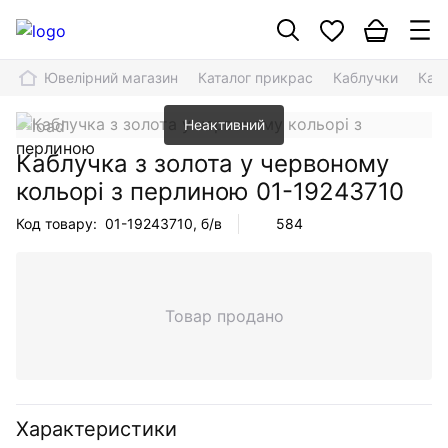
Ювелірний магазин
Каталог прикрас
Каблучки
Кабл
Неактивний
Каблучка з золота у червоному
кольорі з перлиною
01-19243710
Код товару:
01-19243710
, б/в
584
Товар продано
Характеристики