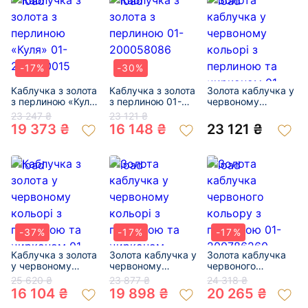
-17%
-30%
Каблучка з золота
Каблучка з золота
Золота каблучка у
з перлиною «Куля»
з перлиною 01-
червоному
01-200470015
200058086
кольорі з
23 247 ₴
23 121 ₴
перлиною та
19 373 ₴
16 148 ₴
23 121 ₴
цирконом 01-
200836967
-37%
-17%
-17%
Каблучка з золота
Золота каблучка у
Золота каблучка
у червоному
червоному
червоного
кольорі з
кольорі з
кольору з
25 620 ₴
23 877 ₴
24 318 ₴
перлиною та
перлиною та
перлиною 01-
16 104 ₴
19 898 ₴
20 265 ₴
цирконом 01-
цирконом «Куля»
200786260