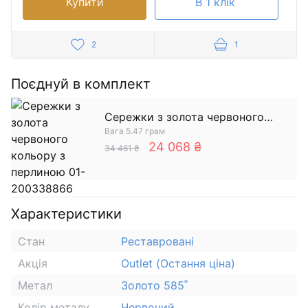
Купити
В 1 клік
2
1
Поєднуй в комплект
Сережки з золота червоного
Вага 5.47 грам
кольору з перлиною
24 068 ₴
34 461 ₴
Характеристики
Стан
Реставровані
Акція
Outlet (Остання ціна)
Метал
Золото 585˚
Колір металу
Червоний