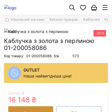
Ювелірний магазин
Каталог прикрас
Каблучки
Каб
-30%
Каблучка з золота з перлиною
01-200058086
Код товару:
01-200058086
, б/в
573
OUTLET
Наша найвигідніша ціна!
23 121 ₴
16 148 ₴