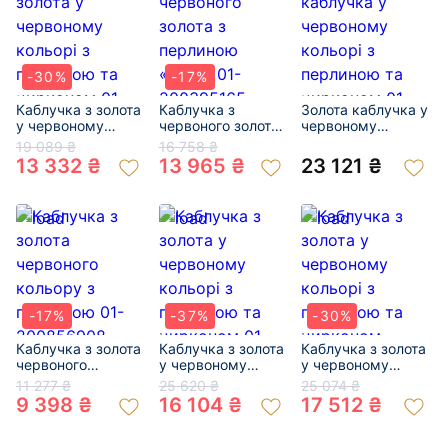
-30%
-17%
Каблучка з золота
Каблучка з
Золота каблучка у
у червоному
червоного золота
червоному
кольорі з
з перлиною «Куля»
кольорі з
19 089 ₴
16 758 ₴
перлиною та
01-200395165
перлиною та
13 332 ₴
13 965 ₴
23 121 ₴
цирконом 01-
цирконом 01-
200064822
200836967
-17%
-37%
-30%
Каблучка з золота
Каблучка з золота
Каблучка з золота
червоного
у червоному
у червоному
кольору з
кольорі з
кольорі з
11 277 ₴
25 620 ₴
25 074 ₴
перлиною 01-
перлиною та
перлиною та
9 398 ₴
16 104 ₴
17 512 ₴
200856908
цирконом 01-
цирконом «Куля»
200202498
01-200304719