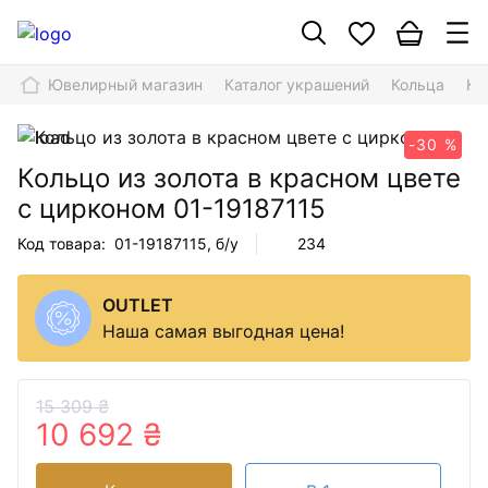
Ювелирный магазин
Каталог украшений
Кольца
Ко
-30 %
Кольцо из золота в красном цвете
с цирконом
01-19187115
Код товара:
01-19187115
, б/у
234
OUTLET
Наша самая выгодная цена!
15 309 ₴
10 692 ₴