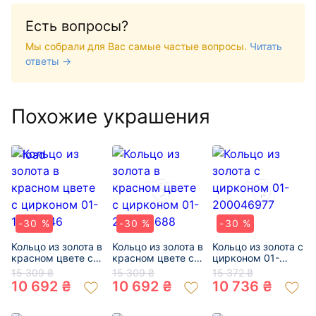
Есть вопросы?
Мы собрали для Вас самые частые вопросы.
Читать
ответы →
Похожие украшения
-30 %
-30 %
-30 %
Кольцо из золота в
Кольцо из золота в
Кольцо из золота с
красном цвете с
красном цвете с
цирконом 01-
цирконом 01-
цирконом 01-
200046977
15 309 ₴
15 309 ₴
15 372 ₴
19173346
200224688
10 692 ₴
10 692 ₴
10 736 ₴