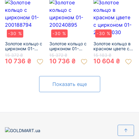
-30 %
-30 %
-30 %
Золотое кольцо с
Золотое кольцо с
Золотое кольцо в
цирконом 01-
цирконом 01-
красном цвете с
200188794
200240895
цирконом 01-
15 372 ₴
15 372 ₴
15 183 ₴
200270030
10 736 ₴
10 736 ₴
10 604 ₴
Показать еще
↑