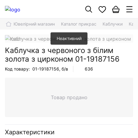
Ювелірний магазин
Каталог прикрас
Каблучки
Кабл
Неактивний
Каблучка з червоного з білим
золота з цирконом
01-19187156
Код товару:
01-19187156
, б/в
636
Товар продано
Характеристики