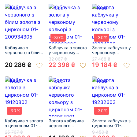
-30%
-30%
Каблучка з
Каблучка з золота
Золота каблучка у
червоного з білим
у червоному
червоному
золота з цирконом
кольорі з
кольорі з
32 067 ₴
27 468 ₴
01-200934305
цирконом 01-
цирконом 01-
20 286 ₴
22 396 ₴
19 184 ₴
200063625
19324626
-30%
-30%
Каблучка з золота
Золота каблучка
Золота каблучка з
з цирконом 01-
червоного
цирконом 01-
19120802
кольору з
19232603
25 767 ₴
9 450 ₴
цирконом 01-