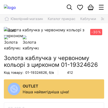
Ювелірний магазин
Каталог прикрас
Каблучки
Зол
-30%
Золота каблучка у червоному
кольорі з цирконом
01-19324626
Код товару:
01-19324626
, б/в
412
OUTLET
Наша найвигідніша ціна!