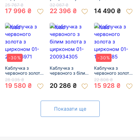
19120802
кольорі з
кольору з
25 767 ₴
32 067 ₴
цирконом 01-
цирконом 01-
17 996 ₴
22 396 ₴
14 490 ₴
200063625
201054801
-30%
-30%
Каблучка з
Каблучка з
Каблучка з
червоного золота
червоного з білим
червоного золота
з цирконом 01-
золота з цирконом
з цирконом 01-
28 035 ₴
22 806 ₴
200046971
01-200934305
19298785
19 580 ₴
20 286 ₴
15 928 ₴
Показати ще