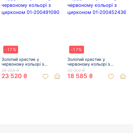
-17%
-17%
Золотий хрестик у
Золотий хрестик у
червоному кольорі з
червоному кольорі з
цирконом 01-200491090
цирконом 01-200452436
28 224 ₴
22 302 ₴
23 520 ₴
18 585 ₴