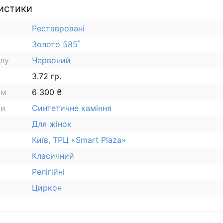
истики
Реставровані
Золото 585˚
алу
Червоний
3.72 гр.
ам
6 300 ₴
ки
Синтетичне каміння
Для жінок
Київ, ТРЦ «Smart Plaza»
Класичний
Релігійні
Циркон