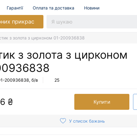
Гарантії
Оплата та доставка
Новини
рних прикрас
стик з золота з цирконом 01-200936838
ик з золота з цирконом
00936838
01-200936838
, б/в
25
6 ₴
Купити
У список бажань