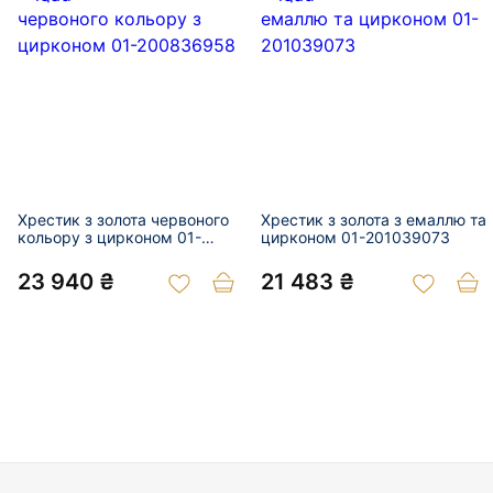
Хрестик з золота червоного
Хрестик з золота з емаллю та
кольору з цирконом 01-
цирконом 01-201039073
200836958
23 940 ₴
21 483 ₴