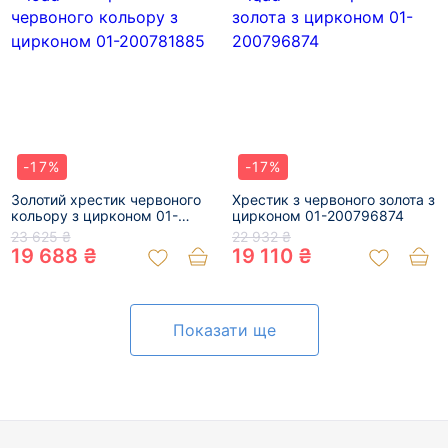
-17%
-17%
Золотий хрестик червоного
Хрестик з червоного золота з
кольору з цирконом 01-
цирконом 01-200796874
200781885
23 625 ₴
22 932 ₴
19 688 ₴
19 110 ₴
Показати ще