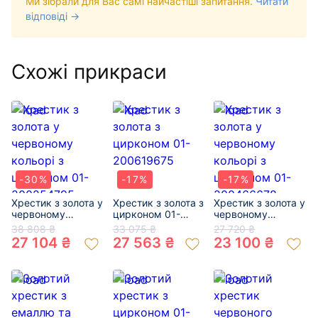
Ми зібрали для Вас самі найчастіші запитання.
Читати
відповіді →
Схожі прикраси
-30%
-17%
-17%
Хрестик з золота у
Хрестик з золота з
Хрестик з золота у
червоному
цирконом 01-
червоному
кольорі з
200619675
кольорі з
38 808 ₴
33 075 ₴
27 720 ₴
цирконом 01-
цирконом 01-
27 104 ₴
27 563 ₴
23 100 ₴
200254795
200466678