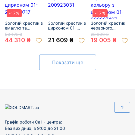
-17%
-17%
Золотий хрестик з
Золотий хрестик з
Золотий хрестик
емаллю та
цирконом 01-
червоного
цирконом 01-
200923031
кольору з
53 172 ₴
22 806 ₴
200349717
цирконом 01-
44 310 ₴
21 609 ₴
19 005 ₴
200867467
Показати ще
↑
Графік роботи Call - центра:
Без вихідних, з 9:00 до 21:00