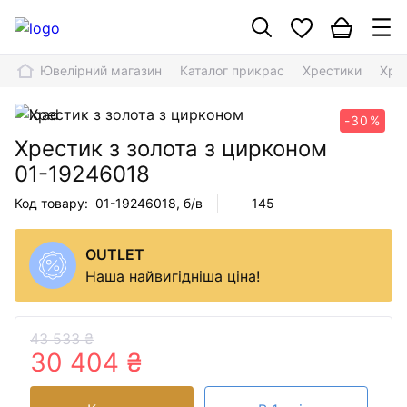
Ювелірний магазин
Каталог прикрас
Хрестики
Хре
-30%
Хрестик з золота з цирконом
01-19246018
Код товару:
01-19246018
, б/в
145
OUTLET
Наша найвигідніша ціна!
43 533 ₴
30 404 ₴