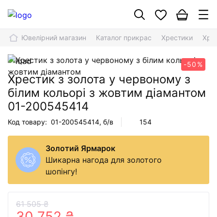
Ювелірний магазин
Каталог прикрас
Хрестики
Хрес
-50%
Хрестик з золота у червоному з
білим кольорі з жовтим діамантом
01-200545414
Код товару:
01-200545414
, б/в
154
Золотий Ярмарок
Шикарна нагода для золотого
шопінгу!
61 505 ₴
30 752 ₴