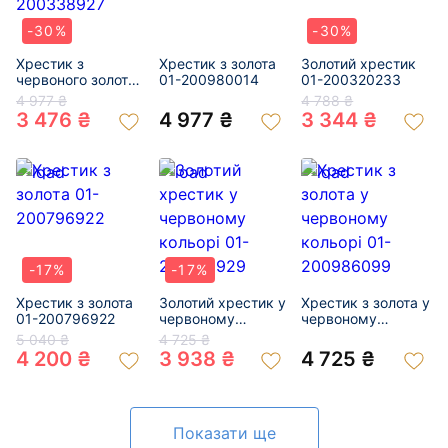
-30%
-30%
Хрестик з
Хрестик з золота
Золотий хрестик
червоного золота
01-200980014
01-200320233
01-200338927
4 977 ₴
4 788 ₴
3 476 ₴
4 977 ₴
3 344 ₴
-17%
-17%
Хрестик з золота
Золотий хрестик у
Хрестик з золота у
01-200796922
червоному
червоному
кольорі 01-
кольорі 01-
5 040 ₴
4 725 ₴
200819929
200986099
4 200 ₴
3 938 ₴
4 725 ₴
Показати ще