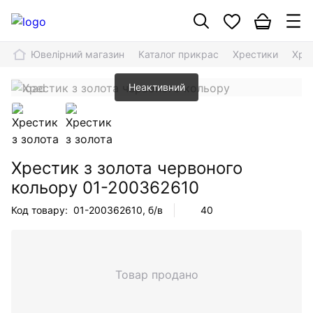
Ювелірний магазин
Каталог прикрас
Хрестики
Хре
Неактивний
Хрестик з золота червоного
кольору
01-200362610
Код товару:
01-200362610
, б/в
40
Товар продано