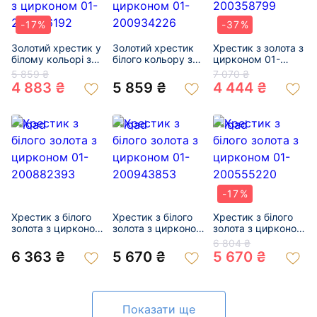
-17%
-37%
Золотий хрестик у
Золотий хрестик
Хрестик з золота з
білому кольорі з
білого кольору з
цирконом 01-
цирконом 01-
цирконом 01-
200358799
5 859 ₴
7 070 ₴
200376192
200934226
4 883 ₴
5 859 ₴
4 444 ₴
-17%
Хрестик з білого
Хрестик з білого
Хрестик з білого
золота з цирконом
золота з цирконом
золота з цирконом
01-200882393
01-200943853
01-200555220
6 804 ₴
6 363 ₴
5 670 ₴
5 670 ₴
Показати ще