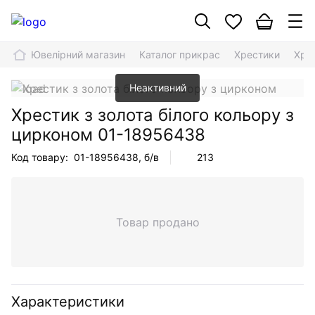
Ювелірний магазин
Каталог прикрас
Хрестики
Хрес
Неактивний
Хрестик з золота білого кольору з
цирконом
01-18956438
Код товару:
01-18956438
, б/в
213
Товар продано
Характеристики