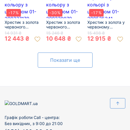
-17%
-30%
-17%
Хрестик з золота
Хрестик з золота
Хрестик з золота у
червоного
червоного
червоному
кольору з
кольору з
кольорі з
14 931 ₴
15 246 ₴
15 498 ₴
цирконом 01-
цирконом 01-
цирконом 01-
12 443 ₴
10 648 ₴
12 915 ₴
200337179
200230079
200535341
Показати ще
↑
Графік роботи Call - центра:
Без вихідних, з 9:00 до 21:00