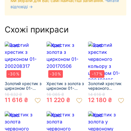
Ми зібрали для Вас самі найчастіші запитання.
Читати
відповіді →
Схожі прикраси
-30%
-30%
-17%
Золотий хрестик з
Хрестик з золота з
Золотий хрестик
цирконом 01-
цирконом 01-
червоного
200208317
200170506
кольору з
16 632 ₴
16 065 ₴
14 616 ₴
цирконом 01-
11 616 ₴
11 220 ₴
12 180 ₴
200490125