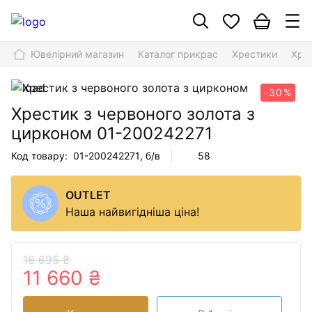
Ювелірний магазин
Каталог прикрас
Хрестики
Хре
-30%
Хрестик з червоного золота з
цирконом
01-200242271
Код товару:
01-200242271
, б/в
58
OUTLET
Наша найвигідніша ціна!
16 695 ₴
11 660 ₴