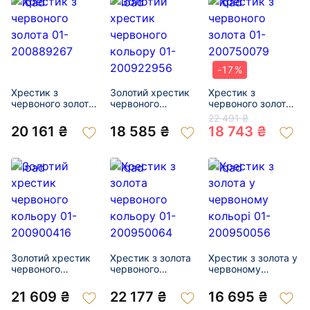
-17%
Хрестик з
Золотий хрестик
Хрестик з
червоного золота
червоного
червоного золота
01-200889267
кольору 01-
01-200750079
22 491 ₴
200922956
20 161 ₴
18 585 ₴
18 743 ₴
Золотий хрестик
Хрестик з золота
Хрестик з золота у
червоного
червоного
червоному
кольору 01-
кольору 01-
кольорі 01-
200900416
200950064
200950056
21 609 ₴
22 177 ₴
16 695 ₴