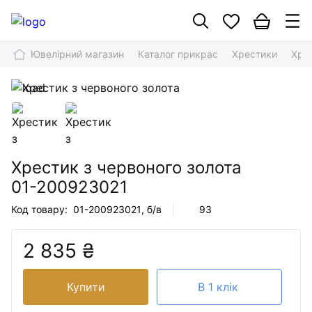
Ювелірний магазин
Каталог прикрас
Хрестики
Хре
Хрестик з червоного золота
01-200923021
Код товару:
01-200923021
, б/в
93
2 835 ₴
Купити
В 1 клік