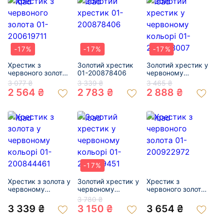
-17%
-17%
-17%
Хрестик з
Золотий хрестик
Золотий хрестик у
червоного золота
01-200878406
червоному
01-200619711
кольорі 01-
3 077 ₴
3 339 ₴
3 465 ₴
200863007
2 564 ₴
2 783 ₴
2 888 ₴
-17%
Хрестик з золота у
Золотий хрестик у
Хрестик з
червоному
червоному
червоного золота
кольорі 01-
кольорі 01-
01-200922972
3 780 ₴
200844461
200859451
3 339 ₴
3 150 ₴
3 654 ₴