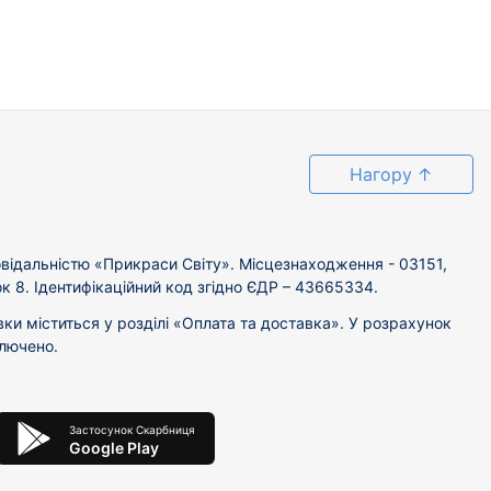
Нагору
↑
відальністю «Прикраси Світу». Місцезнаходження - 03151,
ок 8. Ідентифікаційний код згідно ЄДР – 43665334.
вки міститься у розділі «Оплата та доставка». У розрахунок
ключено.
Застосунок Скарбниця
Google Play