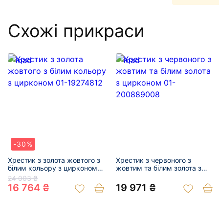
Схожі прикраси
-30%
Хрестик з золота жовтого з
Хрестик з червоного з
білим кольору з цирконом
жовтим та білим золота з
01-19274812
цирконом 01-200889008
24 003 ₴
16 764 ₴
19 971 ₴