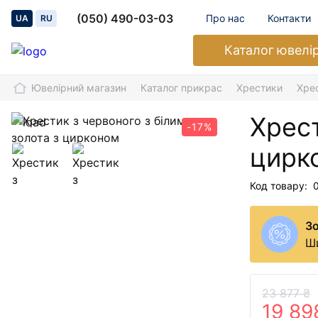
(050) 490-03-03
Про нас
Контакти
UA
RU
Каталог
ювелі
Ювелірний магазин
Каталог прикрас
Хрестики
Хрес
Хрест
-17%
цирк
Код товару:
З
Ши
23 877 ₴
19 89