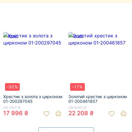
-30%
-17%
Хрестик з золота з цирконом
Золотий хрестик з цирконом
01-200297045
01-200461857
25 767 ₴
26 649 ₴
17 996 ₴
22 208 ₴