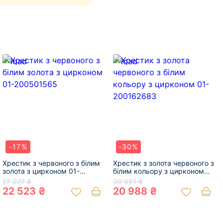
-17%
-30%
Хрестик з червоного з білим
Хрестик з золота червоного з
золота з цирконом 01-
білим кольору з цирконом
200501565
01-200162683
27 027 ₴
30 051 ₴
22 523 ₴
20 988 ₴