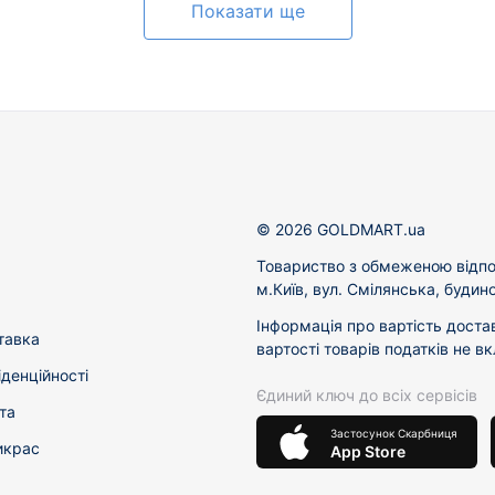
Показати ще
© 2026 GOLDMART.ua
Товариство з обмеженою відпо
м.Київ, вул. Смілянська, будин
Інформація про вартість доста
тавка
вартості товарів податків не в
іденційності
Єдиний ключ до всіх сервісів
та
Застосунок Скарбниця
икрас
App Store