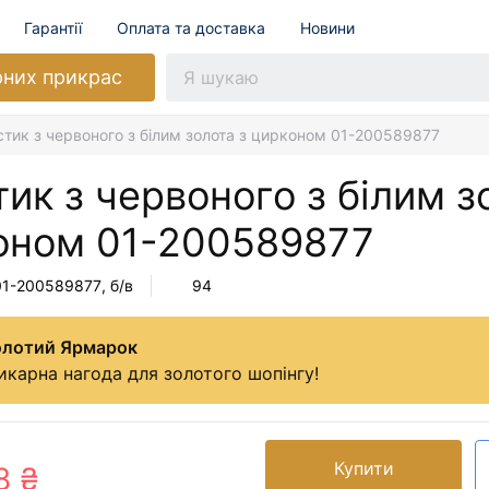
Гарантії
Оплата та доставка
Новини
рних прикрас
тик з червоного з білим золота з цирконом 01-200589877
ик з червоного з білим з
оном
01-200589877
01-200589877
, б/в
94
олотий Ярмарок
карна нагода для золотого шопінгу!
Купити
8 ₴