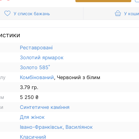
У список бажань
У коши
истики
Реставровані
Золотий ярмарок
Золото 585˚
алу
Комбінований
, Червоний з білим
3.79 гр.
ам
5 250 ₴
ки
Синтетичне каміння
Для жінок
Івано-Франківськ, Василіянок
Класичний