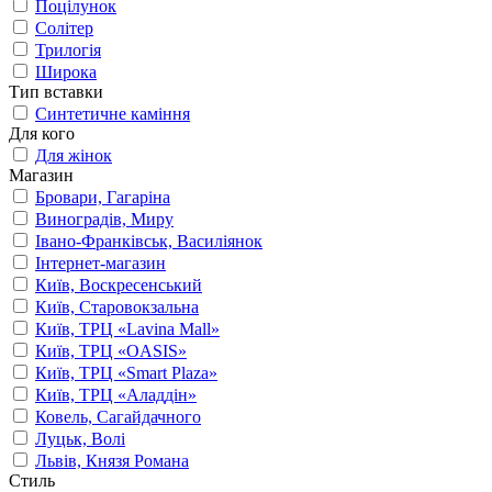
Поцілунок
Солітер
Трилогія
Широка
Тип вставки
Синтетичне каміння
Для кого
Для жінок
Магазин
Бровари, Гагаріна
Виноградів, Миру
Івано-Франківськ, Василіянок
Інтернет-магазин
Київ, Воскресенський
Київ, Старовокзальна
Київ, ТРЦ «Lavina Mall»
Київ, ТРЦ «OASIS»
Київ, ТРЦ «Smart Plaza»
Київ, ТРЦ «Аладдін»
Ковель, Сагайдачного
Луцьк, Волі
Львів, Князя Романа
Стиль