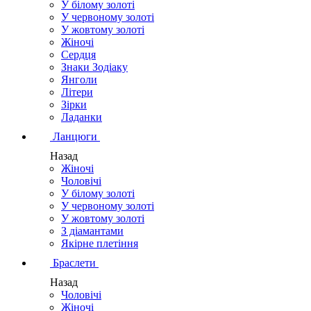
У білому золоті
У червоному золоті
У жовтому золоті
Жіночі
Сердця
Знаки Зодіаку
Янголи
Літери
Зірки
Ладанки
Ланцюги
Назад
Жіночі
Чоловічі
У білому золоті
У червоному золоті
У жовтому золоті
З діамантами
Якірне плетіння
Браслети
Назад
Чоловічі
Жіночі