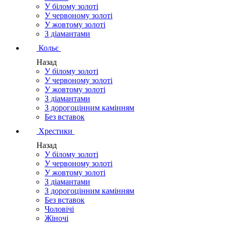
У білому золоті
У червоному золоті
У жовтому золоті
З діамантами
Кольє
Назад
У білому золоті
У червоному золоті
У жовтому золоті
З діамантами
З дорогоцінним камінням
Без вставок
Хрестики
Назад
У білому золоті
У червоному золоті
У жовтому золоті
З діамантами
З дорогоцінним камінням
Без вставок
Чоловічі
Жіночі