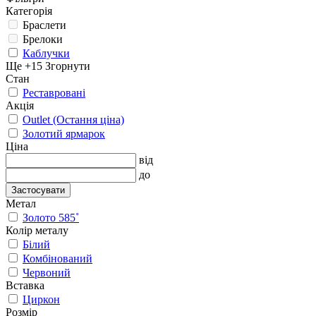
Категорія
Браслети
Брелоки
Каблучки
Ще +15
Згорнути
Стан
Реставровані
Акція
Outlet (Остання ціна)
Золотий ярмарок
Ціна
від
до
Застосувати
Метал
Золото 585˚
Колір металу
Білий
Комбінований
Червоний
Вставка
Циркон
Розмір