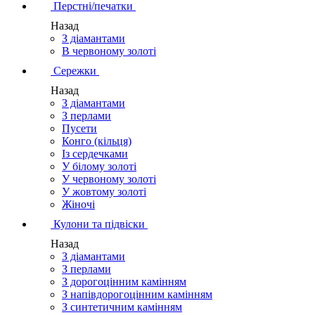
Перстні/печатки
Назад
З діамантами
В червоному золоті
Сережки
Назад
З діамантами
З перлами
Пусети
Конго (кільця)
Із сердечками
У білому золоті
У червоному золоті
У жовтому золоті
Жіночі
Кулони та підвіски
Назад
З діамантами
З перлами
З дорогоцінним камінням
З напівдорогоцінним камінням
З синтетичним камінням