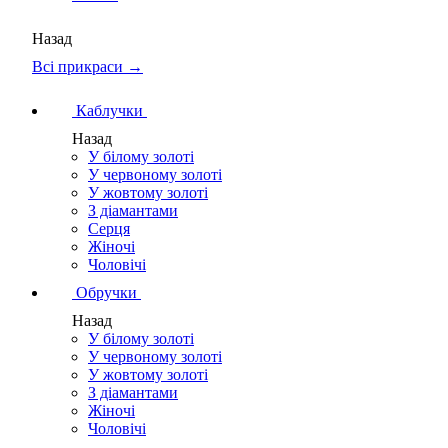
Назад
Всі прикраси →
Каблучки
Назад
У білому золоті
У червоному золоті
У жовтому золоті
З діамантами
Серця
Жіночі
Чоловічі
Обручки
Назад
У білому золоті
У червоному золоті
У жовтому золоті
З діамантами
Жіночі
Чоловічі