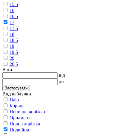
15.5
16
16.5
17
17.5
18
18.5
19
19.5
20
20.5
Вага
від
до
Застосувати
Вид каблучки
Halo
Корона
Неповна доріжка
Орнамент
Повна доріжка
Подвійна