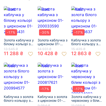
-17%
-30%
-17%
Золота каблучка у
Золота каблучка з
Каблучка з золота
білому кольорі з
цирконом 01-
білого кольору з
цирконом 01-
200033590
цирконом 01-
13 545 ₴
14 931 ₴
15 435 ₴
200545431
200606637
11 288 ₴
10 428 ₴
12 863 ₴
-17%
-17%
Каблучка з золота
Каблучка з золота
Золота каблучка у
білого кольору з
з цирконом 01-
червоному з білим
цирконом 01-
200817621
кольорі з
9 954 ₴
11 088 ₴