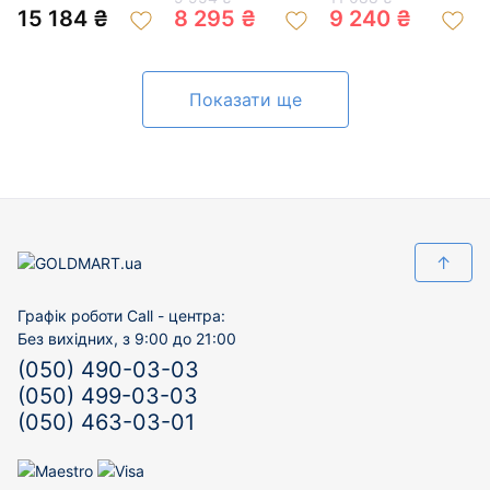
200994577
цирконом 01-
15 184 ₴
8 295 ₴
9 240 ₴
200634982
Показати ще
↑
Графік роботи Call - центра:
Без вихідних, з 9:00 до 21:00
(050) 490-03-03
(050) 499-03-03
(050) 463-03-01