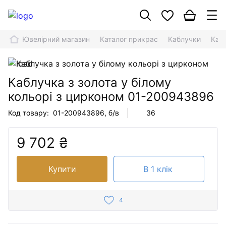
Ювелірний магазин
Каталог прикрас
Каблучки
Кабл
Каблучка з золота у білому
кольорі з цирконом
01-200943896
Код товару:
01-200943896
, б/в
36
9 702 ₴
Купити
В 1 клік
4