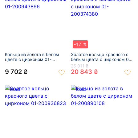
-17 %
Кольцо из золота в белом
Золотое кольцо красного с
цвете с цирконом 01-
белым цвета с цирконом 01-
200943896
200374380
25 011 ₴
9 702 ₴
20 843 ₴