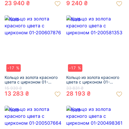
23 940 ₴
9 240 ₴
-17 %
-17 %
Кольцо из золота красного
Кольцо из золота красного
цвета с цирконом 01-
цвета с цирконом 01-
200607876
200581353
15 939 ₴
33 831 ₴
13 283 ₴
28 193 ₴