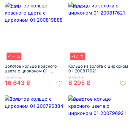
-17 %
-17 %
Золотое кольцо красного
Кольцо из золота с цирконом
цвета с цирконом 01-
01-200817621
200819888
19 971 ₴
9 954 ₴
16 643 ₴
8 295 ₴