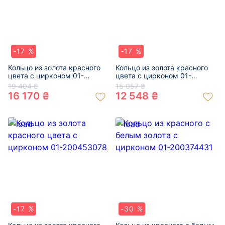
-17 %
-17 %
Кольцо из золота красного
Кольцо из золота красного
цвета с цирконом 01-
цвета с цирконом 01-
200507664
200498361
19 404 ₴
15 057 ₴
16 170 ₴
12 548 ₴
-17 %
-30 %