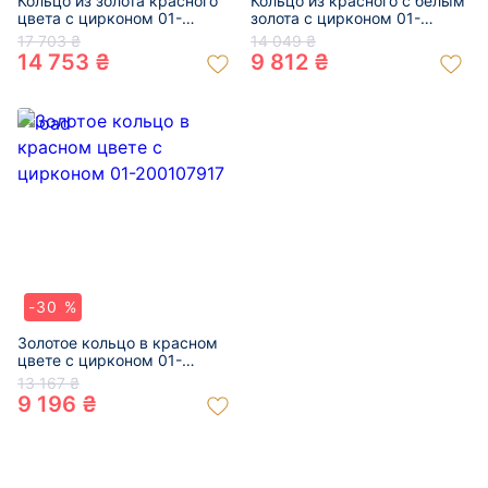
Кольцо из золота красного
Кольцо из красного с белым
цвета с цирконом 01-
золота с цирконом 01-
200453078
200374431
17 703 ₴
14 049 ₴
14 753 ₴
9 812 ₴
-30 %
Золотое кольцо в красном
цвете с цирконом 01-
200107917
13 167 ₴
9 196 ₴