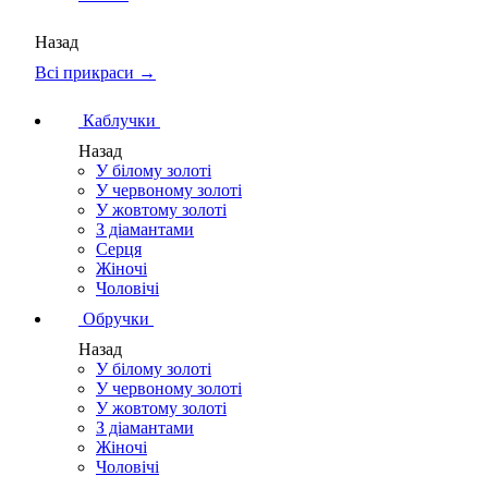
Назад
Всі прикраси →
Каблучки
Назад
У білому золоті
У червоному золоті
У жовтому золоті
З діамантами
Серця
Жіночі
Чоловічі
Обручки
Назад
У білому золоті
У червоному золоті
У жовтому золоті
З діамантами
Жіночі
Чоловічі