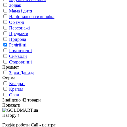
Зодіак
Мама і дитя
Національна символіка
Об'ємні
Персонажі
Предмети
Природа
Релігійні
Романтичні
Символи
Старовинні
Предмет
Зірка Давида
Форма
Квадрат
Крапля
Овал
Знайдено 42 товари
Показати
Нагору
↑
Графік роботи Call - центра: