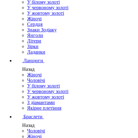
У білому золоті
У червоному золоті
У жовтому золоті
Жіночі
Сердця
Знаки Зодіаку
Янголи
Літери
Зірки
Ладанки
Ланцюги
Назад
Жіночі
Чоловічі
У білому золоті
У червоному золоті
У жовтому золоті
З діамантами
Якірне плетіння
Браслети
Назад
Чоловічі
Жіночі