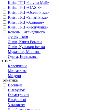
Київ, ТРЦ «Lavina Mall»
Київ, ТРЦ «OASIS»
Київ, ТРЦ «Ocean Plaza»
Київ, ТРЦ «Smart Plaza»
Київ, ТРЦ «Аладдін»
Київ, ТРЦ «Республіка»
Ковель, Сагайдачного
Луцьк, Волі
Львів, Князя Романа
Львів, Кульпарківська
Мукачеве, Мостова
Одеса, Корольова
Стиль
Класичний
Мінімалізм
Модерн
Тематика
Весільне
Візерунок
Геометричні
Ельфійські
З написом
Зарубіжні символи