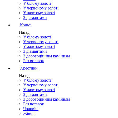
У білому золоті
У червоному золоті
У жовтому золоті
З діамантами
Кольє
Назад
У білому золоті
У червоному золоті
У жовтому золоті
З діамантами
З дорогоцінним камінням
Без вставок
Хрестики
Назад
У білому золоті
У червоному золоті
У жовтому золоті
З діамантами
З дорогоцінним камінням
Без вставок
Чоловічі
Жіночі