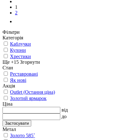
1
2
Фільтри
Категорія
Каблучки
Кулони
Хрестики
Ще +15
Згорнути
Стан
Реставровані
Як нові
Акція
Outlet (Остання ціна)
Золотий ярмарок
Ціна
від
до
Застосувати
Метал
Золото 585˚