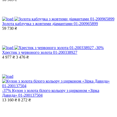
Золота каблучка з жовтими діамантами 01-200965899
59 730 ₴
-30%
Хрестик з червоного золота 01-200338927
4 977 ₴
3 476 ₴
-37%
Кулон з золота білого кольору з цирконом «Зірка
Давида» 01-200137504
13 160 ₴
8 272 ₴