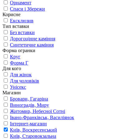
Орнамент
Спаси і Збережи
Корисне
Ексклюзив
Тип вставки
Без вставки
Дорогоцінне каміння
Синтетичне каміння
Форма огранки
Круг
Форма Г
Для кого
Для жінок
Для чоловіків
Унісекс
Магазин
Бровари, Гагаріна
Виноградів, Миру
Житомир, Небесної Сотні
Івано-Франківськ, Василіянок
Інтернет-магазин
Київ, Воскресенський
Київ, Старовокзальна