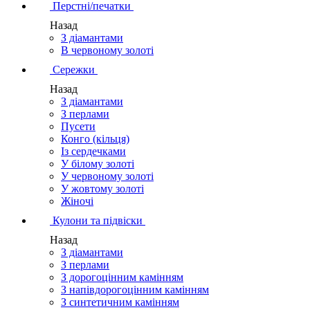
Перстні/печатки
Назад
З діамантами
В червоному золоті
Сережки
Назад
З діамантами
З перлами
Пусети
Конго (кільця)
Із сердечками
У білому золоті
У червоному золоті
У жовтому золоті
Жіночі
Кулони та підвіски
Назад
З діамантами
З перлами
З дорогоцінним камінням
З напівдорогоцінним камінням
З синтетичним камінням