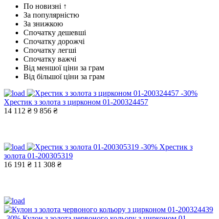
По новизні ↑
За популярністю
За знижкою
Спочатку дешевші
Спочатку дорожчі
Спочатку легші
Спочатку важчі
Від меншої ціни за грам
Від більшої ціни за грам
-30%
Хрестик з золота з цирконом 01-200324457
14 112 ₴
9 856 ₴
-30%
Хрестик з
золота 01-200305319
16 191 ₴
11 308 ₴
-30%
Кулон з золота червоного кольору з цирконом 01-