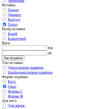
Червоний
Вставка
Гранат
Діамант
Корунд
Топаз
Колір вставки
Білий
Блакитний
Вага
від
до
Застосувати
Тип вставки
Дорогоцінне каміння
Напівдорогоцінне каміння
Форма огранки
Круг
Овал
Форма С
Форма Ф
Для кого
Для жінок