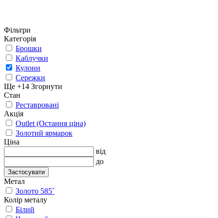
Фільтри
Категорія
Брошки
Каблучки
Кулони
Сережки
Ще +14
Згорнути
Стан
Реставровані
Акція
Outlet (Остання ціна)
Золотий ярмарок
Ціна
від
до
Застосувати
Метал
Золото 585˚
Колір металу
Білий