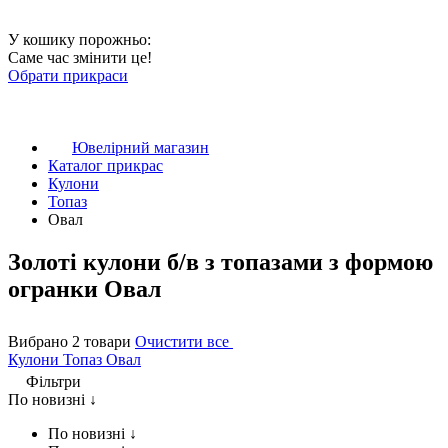
У кошику порожньо:
Саме час змінити це!
Обрати прикраси
Ювелірний магазин
Каталог прикрас
Кулони
Топаз
Овал
Золоті кулони б/в з топазами з формою
огранки Овал
Вибрано 2 товари
Очистити все
Кулони
Топаз
Овал
Фільтри
По новизні ↓
По новизні ↓