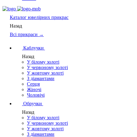
Каталог
ювелірних прикрас
Назад
Всі прикраси →
Каблучки
Назад
У білому золоті
У червоному золоті
У жовтому золоті
З діамантами
Серця
Жіночі
Чоловічі
Обручки
Назад
У білому золоті
У червоному золоті
У жовтому золоті
З діамантами