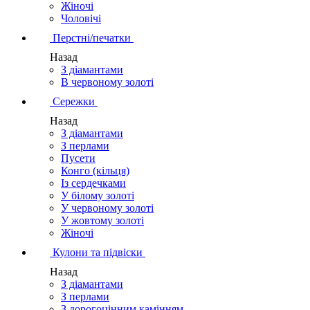
Жіночі
Чоловічі
Перстні/печатки
Назад
З діамантами
В червоному золоті
Сережки
Назад
З діамантами
З перлами
Пусети
Конго (кільця)
Із сердечками
У білому золоті
У червоному золоті
У жовтому золоті
Жіночі
Кулони та підвіски
Назад
З діамантами
З перлами
З дорогоцінним камінням