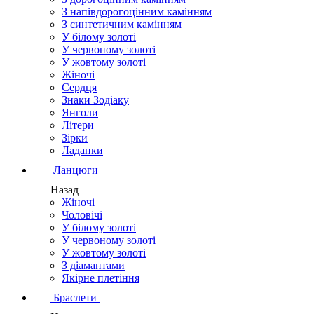
З напівдорогоцінним камінням
З синтетичним камінням
У білому золоті
У червоному золоті
У жовтому золоті
Жіночі
Сердця
Знаки Зодіаку
Янголи
Літери
Зірки
Ладанки
Ланцюги
Назад
Жіночі
Чоловічі
У білому золоті
У червоному золоті
У жовтому золоті
З діамантами
Якірне плетіння
Браслети