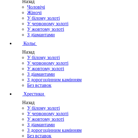
Назад
Чоловічі
Жіночі
У білому золоті
У червоному золоті
У жовтому золоті
З діамантами
Кольє
Назад
У білому золоті
У червоному золоті
У жовтому золоті
З діамантами
З дорогоцінним камінням
Без вставок
Хрестики
Назад
У білому золоті
У червоному золоті
У жовтому золоті
З діамантами
З дорогоцінним камінням
Без вставок