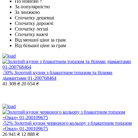
По новизні ↑
За популярністю
За знижкою
Спочатку дешевші
Спочатку дорожчі
Спочатку легші
Спочатку важчі
Від меншої ціни за грам
Від більшої ціни за грам
-50%
Золотий кулон з блакитним топазом та білими
діамантами 01-200768464
41 308 ₴
20 654 ₴
-52%
Золотий кулон червоного кольору з блакитним топазом
«Овал» 01-200109675
26 941 ₴
12 888 ₴