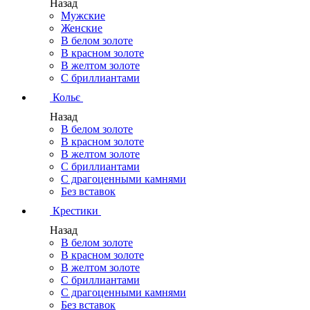
Назад
Мужские
Женские
В белом золоте
В красном золоте
В желтом золоте
С бриллиантами
Кольє
Назад
В белом золоте
В красном золоте
В желтом золоте
С бриллиантами
С драгоценными камнями
Без вставок
Крестики
Назад
В белом золоте
В красном золоте
В желтом золоте
С бриллиантами
С драгоценными камнями
Без вставок