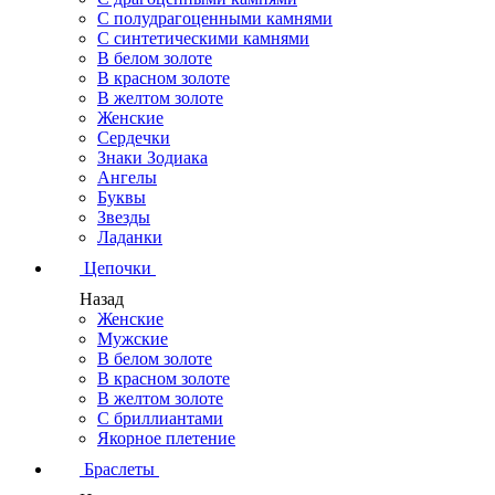
С полудрагоценными камнями
С синтетическими камнями
В белом золоте
В красном золоте
В желтом золоте
Женские
Сердечки
Знаки Зодиака
Ангелы
Буквы
Звезды
Ладанки
Цепочки
Назад
Женские
Мужские
В белом золоте
В красном золоте
В желтом золоте
С бриллиантами
Якорное плетение
Браслеты