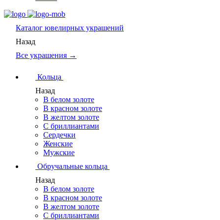
Каталог
ювелирных украшений
Назад
Все украшения →
Кольца
Назад
В белом золоте
В красном золоте
В желтом золоте
С бриллиантами
Сердечки
Женские
Мужские
Обручальные кольца
Назад
В белом золоте
В красном золоте
В желтом золоте
С бриллиантами