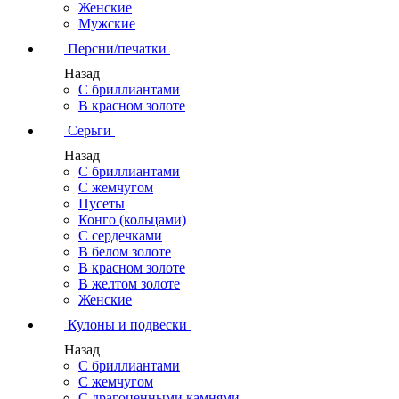
Женские
Мужские
Персни/печатки
Назад
С бриллиантами
В красном золоте
Серьги
Назад
С бриллиантами
С жемчугом
Пусеты
Конго (кольцами)
С сердечками
В белом золоте
В красном золоте
В желтом золоте
Женские
Кулоны и подвески
Назад
С бриллиантами
С жемчугом
С драгоценными камнями