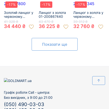
-17%
-17%
-17%
Золотий ланцюг у
Ланцюг з золота
Ланцюг з золота у
червоному
01-200867440
червоному
кольорі 01-
кольорі 01-
41 328 ₴
43 470 ₴
39 312 ₴
200627800
200616345
34 440 ₴
36 225 ₴
32 760 ₴
Показати ще
↑
Графік роботи Call - центра:
Без вихідних, з 9:00 до 21:00
(050) 490-03-03