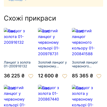
Схожі прикраси
Ланцюг з золота
Золотий ланцюг у
Золотий ланцюг
01-200916132
червоному
червоного
кольорі 01-
кольору 01-
200978731
200841588
36 225 ₴
12 600 ₴
85 365 ₴