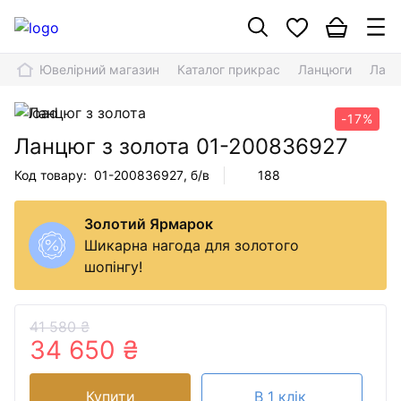
Ювелірний магазин
Каталог прикрас
Ланцюги
Ланц
-17%
Ланцюг з золота
01-200836927
Код товару:
01-200836927
, б/в
188
Золотий Ярмарок
Шикарна нагода для золотого
шопінгу!
41 580 ₴
34 650 ₴
Купити
В 1 клік