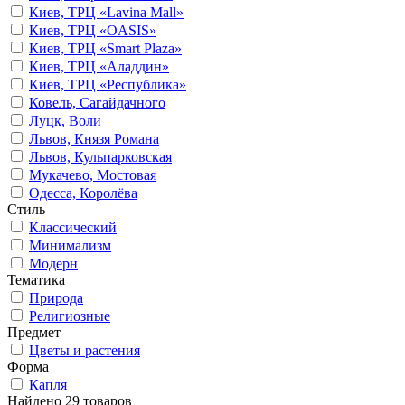
Киев, ТРЦ «Lavina Mall»
Киев, ТРЦ «OASIS»
Киев, ТРЦ «Smart Plaza»
Киев, ТРЦ «Аладдин»
Киев, ТРЦ «Республика»
Ковель, Сагайдачного
Луцк, Воли
Львов, Князя Романа
Львов, Кульпарковская
Мукачево, Мостовая
Одесса, Королёва
Стиль
Классический
Минимализм
Модерн
Тематика
Природа
Религиозные
Предмет
Цветы и растения
Форма
Капля
Найдено 29 товаров