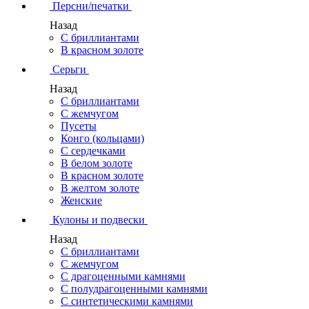
Персни/печатки
Назад
С бриллиантами
В красном золоте
Серьги
Назад
С бриллиантами
С жемчугом
Пусеты
Конго (кольцами)
С сердечками
В белом золоте
В красном золоте
В желтом золоте
Женские
Кулоны и подвески
Назад
С бриллиантами
С жемчугом
С драгоценными камнями
С полудрагоценными камнями
С синтетическими камнями