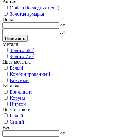
Акция
Outlet (Последняя цена)
Золотая ярмарка
Цена
от
до
Применить
Металл
Золото 585˚
Золото 750˚
Цвет металла
Белый
Комбинированный
Красный
Вставка
Бриллиант
Корунд
Циркон
Цвет вставки
Белый
Синий
Вес
от