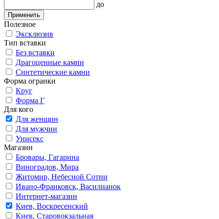
до
Применить
Полезное
Эксклюзив
Тип вставки
Без вставки
Драгоценные камни
Синтетические камни
Форма огранки
Круг
Форма Г
Для кого
Для женщин
Для мужчин
Унисекс
Магазин
Бровары, Гагарина
Виноградов, Мира
Житомир, Небесной Сотни
Ивано-Франковск, Василианок
Интернет-магазин
Киев, Воскресенский
Киев, Старовокзальная