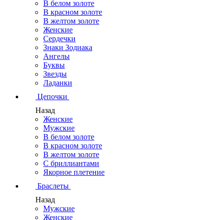
В белом золоте
В красном золоте
В желтом золоте
Женские
Сердечки
Знаки Зодиака
Ангелы
Буквы
Звезды
Ладанки
Цепочки
Назад
Женские
Мужские
В белом золоте
В красном золоте
В желтом золоте
С бриллиантами
Якорное плетение
Браслеты
Назад
Мужские
Женские