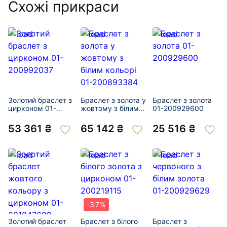
Схожі прикраси
Золотий браслет з
Браслет з золота у
Браслет з золота
цирконом 01-
жовтому з білим
01-200929600
200992037
кольорі 01-
200893384
53 361 ₴
65 142 ₴
25 516 ₴
-37%
Золотий браслет
Браслет з білого
Браслет з