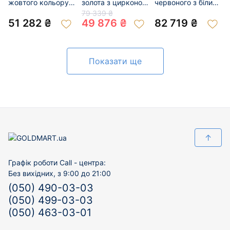
жовтого кольору з
золота з цирконом
червоного з білим
цирконом 01-
01-200219115
золота 01-
79 339 ₴
201047689
200929629
51 282 ₴
49 876 ₴
82 719 ₴
Показати ще
↑
Графік роботи Call - центра:
Без вихідних, з 9:00 до 21:00
(050) 490-03-03
(050) 499-03-03
(050) 463-03-01