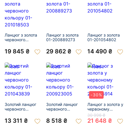
Ланцюг з золота
Ланцюг з золота
Ланцюг з золота
червоного
01-200889273
01-201054802
кольору 01-
201018503
19 845 ₴
29 862 ₴
14 490 ₴
-30%
Золотий ланцюг
Золотий ланцюг
Ланцюг з золота у
червоного
червоного
червоному
кольору 01-
кольору 01-
кольорі 01-
30 996 ₴
201043839
200923005
200345914
13 311 ₴
8 518 ₴
21 648 ₴