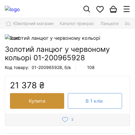
Ювелірний магазин
Каталог прикрас
Ланцюги
Золо
Золотий ланцюг у червоному
кольорі
01-200965928
Код товару:
01-200965928
, б/в
108
21 378 ₴
Купити
В 1 клік
3