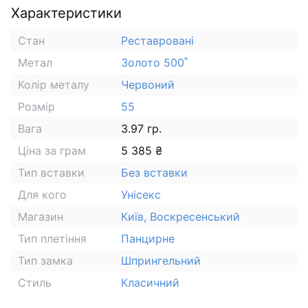
Характеристики
Стан
Реставровані
Метал
Золото 500˚
Колір металу
Червоний
Розмір
55
Вага
3.97 гр.
Ціна за грам
5 385 ₴
Тип вставки
Без вставки
Для кого
Унісекс
Магазин
Київ, Воскресенський
Тип плетіння
Панцирне
Тип замка
Шпрингельний
Стиль
Класичний