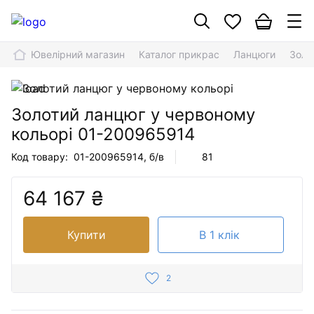
Ювелірний магазин
Каталог прикрас
Ланцюги
Золо
Золотий ланцюг у червоному
кольорі
01-200965914
Код товару:
01-200965914
, б/в
81
64 167 ₴
Купити
В 1 клік
2