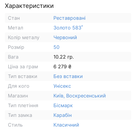
Характеристики
Стан
Реставровані
Метал
Золото 583˚
Колір металу
Червоний
Розмір
50
Вага
10.22 гр.
Ціна за грам
6 279 ₴
Тип вставки
Без вставки
Для кого
Унісекс
Магазин
Київ, Воскресенський
Тип плетіння
Бісмарк
Тип замка
Карабін
Стиль
Класичний