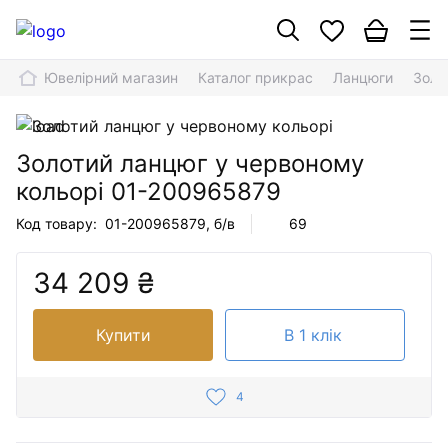
Ювелірний магазин
Каталог прикрас
Ланцюги
Золо
Золотий ланцюг у червоному
кольорі
01-200965879
Код товару:
01-200965879
, б/в
69
34 209 ₴
Купити
В 1 клік
4