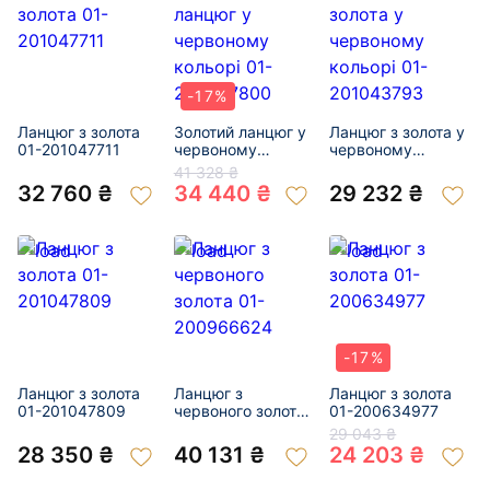
-17%
Ланцюг з золота
Золотий ланцюг у
Ланцюг з золота у
01-201047711
червоному
червоному
кольорі 01-
кольорі 01-
41 328 ₴
200627800
201043793
32 760 ₴
34 440 ₴
29 232 ₴
-17%
Ланцюг з золота
Ланцюг з
Ланцюг з золота
01-201047809
червоного золота
01-200634977
01-200966624
29 043 ₴
28 350 ₴
40 131 ₴
24 203 ₴