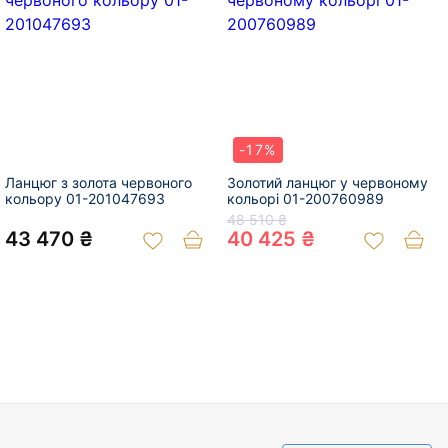
-17%
Ланцюг з золота червоного
Золотий ланцюг у червоному
кольору 01-201047693
кольорі 01-200760989
48 510 ₴
43 470 ₴
40 425 ₴