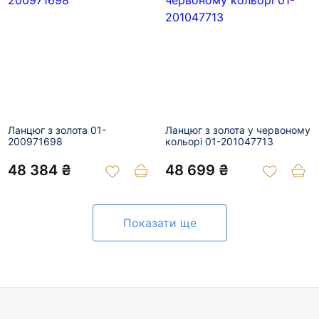
Ланцюг з золота 01-
Ланцюг з золота у червоному
200971698
кольорі 01-201047713
48 384 ₴
48 699 ₴
Показати ще