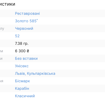
истики
Реставровані
Золото 585˚
алу
Червоний
52
7.38 гр.
ам
6 300 ₴
ки
Без вставки
Унісекс
Львів, Кульпарківська
ня
Бісмарк
Карабін
Класичний