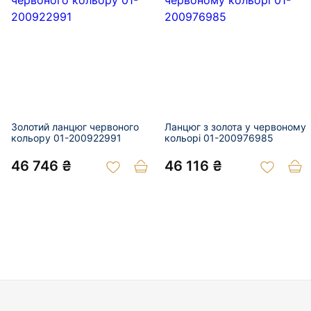
Золотий ланцюг червоного
Ланцюг з золота у червоному
кольору 01-200922991
кольорі 01-200976985
46 746 ₴
46 116 ₴