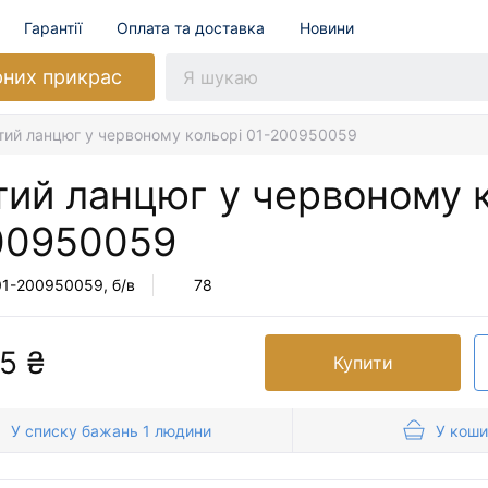
Гарантії
Оплата та доставка
Новини
рних прикрас
тий ланцюг у червоному кольорі 01-200950059
тий ланцюг у червоному 
00950059
01-200950059
, б/в
78
5 ₴
Купити
У списку бажань 1 людини
У коши