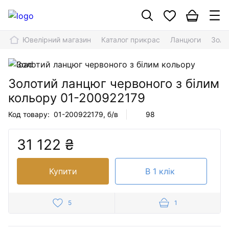
Ювелірний магазин
Каталог прикрас
Ланцюги
Золо
Золотий ланцюг червоного з білим
кольору
01-200922179
Код товару:
01-200922179
, б/в
98
31 122 ₴
Купити
В 1 клік
5
1