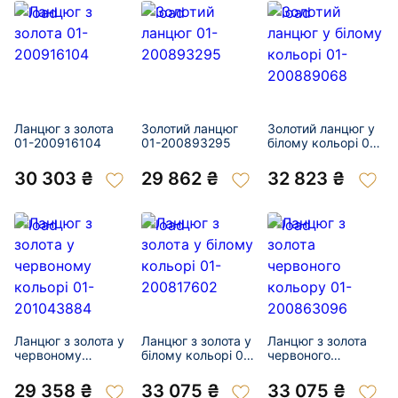
Ланцюг з золота
Золотий ланцюг
Золотий ланцюг у
01-200916104
01-200893295
білому кольорі 01-
200889068
30 303 ₴
29 862 ₴
32 823 ₴
Ланцюг з золота у
Ланцюг з золота у
Ланцюг з золота
червоному
білому кольорі 01-
червоного
кольорі 01-
200817602
кольору 01-
201043884
200863096
29 358 ₴
33 075 ₴
33 075 ₴