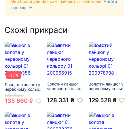
Ми зібрали для Вас самі найчастіші запитання.
Читати
відповіді →
Схожі прикраси
-17%
Золотий ланцюг
Золотий ланцюг у
Ланцюг з золота у
червоного кольору
червоному кольорі
червоному кольорі
01-200965915
01-200978738
01-200809356
162 792 ₴
128 331 ₴
129 528 ₴
135 660 ₴