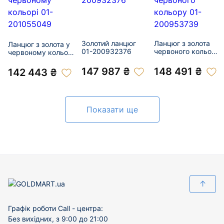
Золотий ланцюг
Ланцюг з золота
Ланцюг з золота у
01-200932376
червоного кольору
червоному кольорі
01-200953739
01-201055049
147 987 ₴
148 491 ₴
142 443 ₴
Показати ще
↑
Графік роботи Call - центра:
Без вихідних, з 9:00 до 21:00