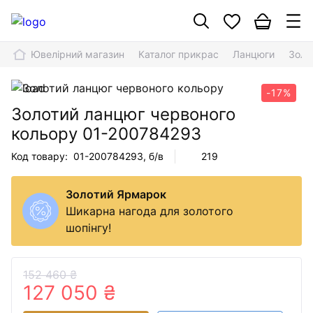
Ювелірний магазин
Каталог прикрас
Ланцюги
Золо
-17%
Золотий ланцюг червоного
кольору
01-200784293
Код товару:
01-200784293
, б/в
219
Золотий Ярмарок
Шикарна нагода для золотого
шопінгу!
152 460 ₴
127 050 ₴