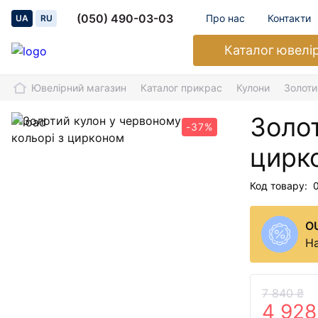
(050) 490-03-03
Про нас
Контакти
UA
RU
Каталог
ювелі
Ювелірний магазин
Каталог прикрас
Кулони
Золоти
Золот
-37%
цирк
Код товару:
O
На
7 840 ₴
4 928