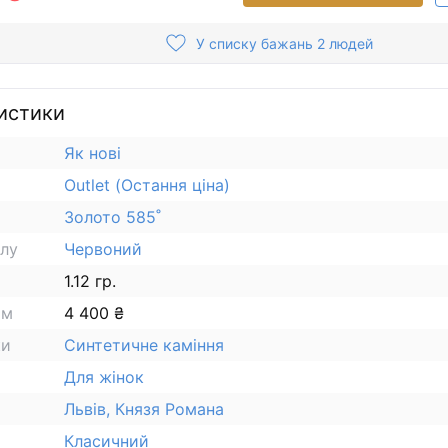
У списку бажань 2 людей
истики
Як нові
Outlet (Остання ціна)
Золото 585˚
алу
Червоний
1.12 гр.
ам
4 400 ₴
ки
Синтетичне каміння
Для жінок
Львів, Князя Романа
Класичний