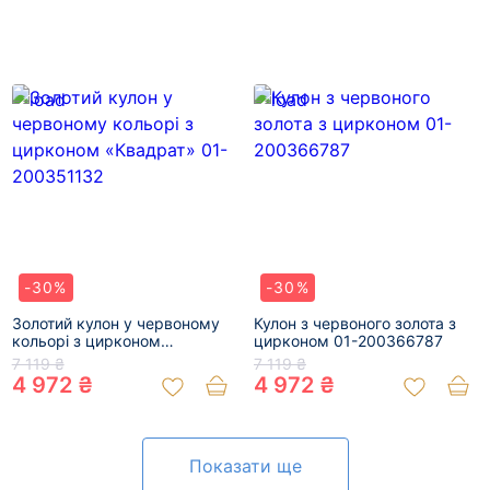
-30%
-30%
Золотий кулон у червоному
Кулон з червоного золота з
кольорі з цирконом
цирконом 01-200366787
«Квадрат» 01-200351132
7 119 ₴
7 119 ₴
4 972 ₴
4 972 ₴
Показати ще