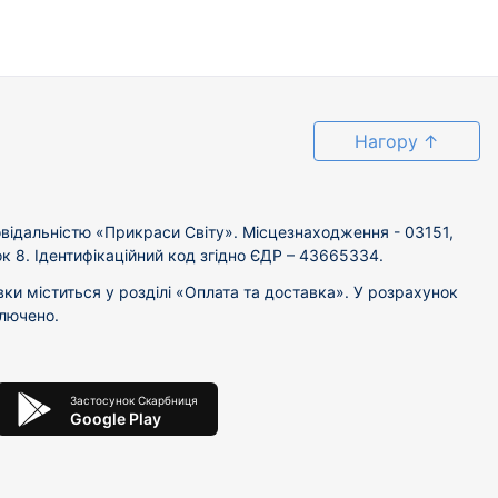
Нагору
↑
відальністю «Прикраси Світу». Місцезнаходження - 03151,
ок 8. Ідентифікаційний код згідно ЄДР – 43665334.
вки міститься у розділі «Оплата та доставка». У розрахунок
ключено.
Застосунок Скарбниця
Google Play