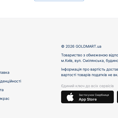
© 2026 GOLDMART.ua
Товариство з обмеженою відпо
м.Київ, вул. Смілянська, будин
Інформація про вартість доста
тавка
вартості товарів податків не в
іденційності
Єдиний ключ до всіх сервісів
та
Застосунок Скарбниця
икрас
App Store