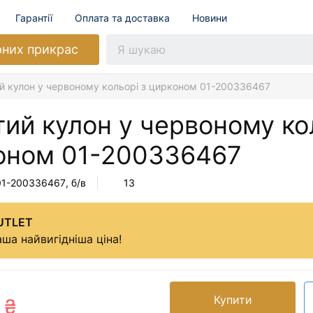
Гарантії
Оплата та доставка
Новини
рних прикрас
й кулон у червоному кольорі з цирконом 01-200336467
ий кулон у червоному ко
оном
01-200336467
01-200336467
, б/в
13
UTLET
ша найвигідніша ціна!
Купити
 ₴