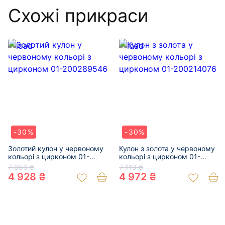
Схожі прикраси
-30%
-30%
Золотий кулон у червоному
Кулон з золота у червоному
кольорі з цирконом 01-
кольорі з цирконом 01-
200289546
200214076
7 056 ₴
7 119 ₴
4 928 ₴
4 972 ₴