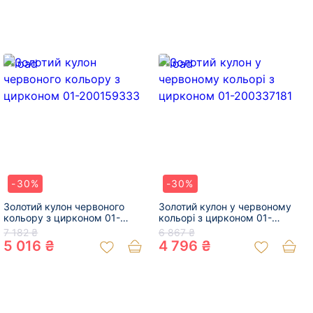
-30%
-30%
Золотий кулон червоного
Золотий кулон у червоному
кольору з цирконом 01-
кольорі з цирконом 01-
200159333
200337181
7 182 ₴
6 867 ₴
5 016 ₴
4 796 ₴