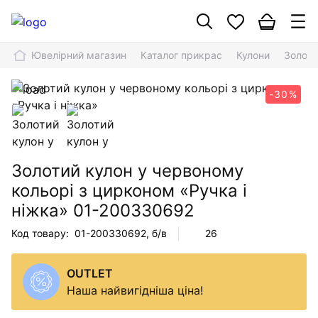
Ювелірний магазин
Каталог прикрас
Кулони
Золоти
-30%
Золотий кулон у червоному
кольорі з цирконом «Ручка і
ніжка»
01-200330692
Код товару:
01-200330692
, б/в
26
OUTLET
Наша найвигідніша ціна!