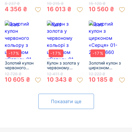
кольору з
кольору з
«Серце» 01-
6 237 ₴
19 215 ₴
15 120 ₴
цирконом «Мама і
цирконом «Мама і
200269970
4 356 ₴
16 013 ₴
10 560 ₴
дитя» 01-
дитя» 01-
200319245
200599896
-17%
-17%
-17%
Золотий кулон
Кулон з золота у
Золотий кулон з
червоного
червоному
цирконом
кольору з
кольорі з
«Серця» 01-
12 726 ₴
12 411 ₴
12 222 ₴
цирконом
цирконом
200817660
10 605 ₴
10 343 ₴
10 185 ₴
«Серце» 01-
«Серце» 01-
200522920
200580309
Показати ще